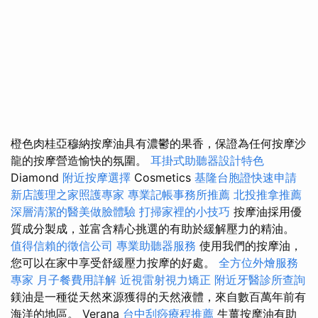
橙色肉桂亞穆納按摩油具有濃鬱的果香，保證為任何按摩沙
龍的按摩營造愉快的氛圍。
耳掛式助聽器設計特色
Diamond
附近按摩選擇
Cosmetics
基隆台胞證快速申請
新店護理之家照護專家
專業記帳事務所推薦
北投推拿推薦
深層清潔的醫美做臉體驗
打掃家裡的小技巧
按摩油採用優
質成分製成，並富含精心挑選的有助於緩解壓力的精油。
值得信賴的徵信公司
專業助聽器服務
使用我們的按摩油，
您可以在家中享受舒緩壓力按摩的好處。
全方位外燴服務
專家
月子餐費用詳解
近視雷射視力矯正
附近牙醫診所查詢
鎂油是一種從天然來源獲得的天然液體，來自數百萬年前有
海洋的地區。 Verana
台中刮痧療程推薦
生薑按摩油有助