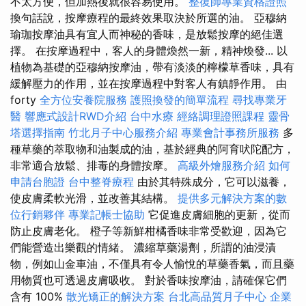
不太方便，但加熱後就很容易使用。
整復師專業資格證照
換句話說，按摩療程的最終效果取決於所選的油。 亞穆納
瑜珈按摩油具有宜人而神秘的香味，是放鬆按摩的絕佳選
擇。 在按摩過程中，客人的身體煥然一新，精神煥發... 以
植物為基礎的亞穆納按摩油，帶有淡淡的檸檬草香味，具有
緩解壓力的作用，並在按摩過程中對客人有鎮靜作用。 由
forty
全方位安養院服務
護照換發的簡單流程
尋找專業牙
醫
響應式設計RWD介紹
台中水療
經絡調理證照課程
靈骨
塔選擇指南
竹北月子中心服務介紹
專業會計事務所服務
多
種草藥的萃取物和油製成的油，基於經典的阿育吠陀配方，
非常適合放鬆、排毒的身體按摩。
高級外燴服務介紹
如何
申請台胞證
台中整脊療程
由於其特殊成分，它可以滋養，
使皮膚柔軟光滑，並改善其結構。
提供多元解決方案的數
位行銷夥伴
專業記帳士協助
它促進皮膚細胞的更新，從而
防止皮膚老化。 橙子等新鮮柑橘香味非常受歡迎，因為它
們能營造出樂觀的情緒。 濃縮草藥湯劑，所謂的油浸漬
物，例如山金車油，不僅具有令人愉悅的草藥香氣，而且藥
用物質也可透過皮膚吸收。 對於香味按摩油，請確保它們
含有 100%
散光矯正的解決方案
台北高品質月子中心
企業