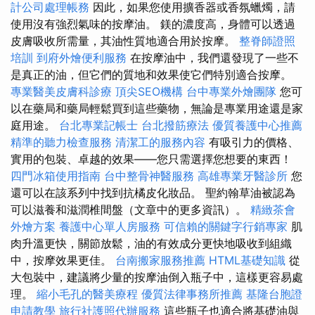
計公司處理帳務
因此，如果您使用擴香器或香氛蠟燭，請
使用沒有強烈氣味的按摩油。 鎂的濃度高，身體可以透過
皮膚吸收所需量，其油性質地適合用於按摩。
整脊師證照
培訓
到府外燴便利服務
在按摩油中，我們還發現了一些不
是真正的油，但它們的質地和效果使它們特別適合按摩。
專業醫美皮膚科診療
頂尖SEO機構
台中專業外燴團隊
您可
以在藥局和藥局輕鬆買到這些藥物，無論是專業用途還是家
庭用途。
台北專業記帳士
台北撥筋療法
優質養護中心推薦
精準的聽力檢查服務
清潔工的服務內容
有吸引力的價格、
實用的包裝、卓越的效果——您只需選擇您想要的東西！
四門冰箱使用指南
台中整骨神醫服務
高雄專業牙醫診所
您
還可以在該系列中找到抗橘皮化妝品。 聖約翰草油被認為
可以滋養和滋潤椎間盤（文章中的更多資訊）。
精緻茶會
外燴方案
養護中心單人房服務
可信賴的關鍵字行銷專家
肌
肉升溫更快，關節放鬆，油的有效成分更快地吸收到組織
中，按摩效果更佳。
台南搬家服務推薦
HTML基礎知識
從
大包裝中，建議將少量的按摩油倒入瓶子中，這樣更容易處
理。
縮小毛孔的醫美療程
優質法律事務所推薦
基隆台胞證
申請教學
旅行社護照代辦服務
這些瓶子也適合將基礎油與