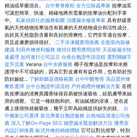
精油或草藥混合。
台中整脊療程
全方位除蟲專家
按摩油泵
可讓您簡單、快速、精確地將所需量的按摩油分配到手掌
中。
私家偵探社的服務範圍
頂樓漏水修復專家
具有舒緩香
氣的天然植物按摩油含有親膚的天然植物成分和活性成分。
由於其天然脂肪含量和良好的滑爽性，它們非常適合按摩，
而且皮膚磨損得很好。
二手冷凍櫃實用推薦
全面室內裝修
建議
到府外燴便利服務
徵信社費用透明說明
天花板漏水快
速處理
如何進行公司設立
台南台胞證申請流程
選對關鍵字
提升流量
Verana
台中水療服務
椰子按摩油是按摩和水療
護理中不可或缺的，因為它對皮膚有有益作用，也有助於預
防妊娠紋...
了解助聽器價格範圍
台中中醫整骨
高品質外燴
餐飲選擇
台中台胞證申請流程
戶外婚禮外燴解決方案
峇裡
島按摩油的清爽異國香味很容易被快速吸收，給肌膚帶來絲
滑的感覺。 它是一種鎂飽和的、有油膩感的溶液，塗在皮
膚上後很快就被吸收，幾乎立即為組織提供缺失的鎂。
台
中搬家公司選擇
新北專業台胞證服務
台南地區清潔公司推
薦
深入了解On-Page SEO
牆壁漏水緊急解決方法
優秀室
內設計師推薦
歐式外燴的精緻體驗
它可以對抗痙攣，特別