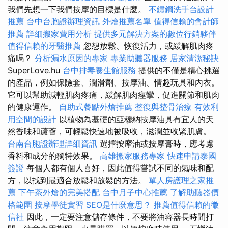
我們先想一下我們按摩的目標是什麼。
不鏽鋼洗手台設計
推薦
台中台胞證辦理資訊
外燴推薦名單
值得信賴的會計師
推薦
詳細搬家費用分析
提供多元解決方案的數位行銷夥伴
值得信賴的牙醫推薦
您想放鬆、恢復活力，或緩解肌肉疼
痛嗎？
分析漏水原因的專家
專業助聽器服務
居家清潔秘訣
SuperLove.hu
台中排毒養生館服務
提供的不僅是精心挑選
的產品，例如保險套、潤滑劑、按摩油、情趣玩具和內衣。
它可以幫助減輕肌肉疼痛，緩解肌肉痙攣，促進關節和肌肉
的健康運作。
自助式餐點外燴推薦
整復與整骨治療
有效利
用空間的設計
以植物為基礎的亞穆納按摩油具有宜人的天
然香味和蘆薈，可輕鬆快速地被吸收，滋潤並收緊肌膚。
台南台胞證辦理詳細資訊
選擇按摩油或按摩膏時，應考慮
香料和成分的獨特效果。
高雄搬家服務專家
快速申請泰國
簽證
每個人都有個人喜好，因此值得嘗試不同的氣味和配
方，以找到最適合放鬆和放鬆的方法。
單人房護理之家推
薦
下午茶外燴的完美搭配
台中月子中心推薦
了解助聽器價
格範圍
按摩學徒實習
SEO是什麼意思？
推薦值得信賴的徵
信社
因此，一定要注意儲存條件，不要將油容器長時間打