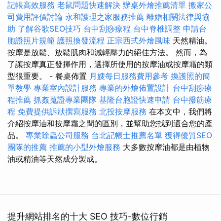
記帳高效服務
老鼠問題快速解決
辦桌外燴推薦清單
搬家公
司費用評價討論
永和護理之家服務推薦
離婚相關法律與協
助
了解谷歌SEO技巧
台中刮痧療程
台中脊椎調整
申請台
胞證照片規範
護照換發流程
正宗西式外燴風味
天然精油。
按摩是放鬆、放鬆肌肉和減輕壓力的絕佳方法。 然而，為
了讓按摩真正發揮作用，選擇所使用的按摩油或按摩霜的類
型很重要。 - 餐桌佈置
月嫂每日服務費用參考
換護照的簡
單教學
專業室內設計服務
專業的外燴佈置設計
台中刮痧療
程推薦
抓姦蒐證專業團隊
基隆台胞證快速申請
台中撥筋療
程
免費提供訴狀撰寫服務
北投按摩服務
在本文中，我們將
介紹按摩油和按摩霜之間的區別，並幫助您找到適合您的產
品。
專業除蟲公司服務
台北記帳士推薦名單
獲得優質SEO
團隊的推薦
推薦的小型外燴服務
大多數按摩油都是由植物
油或精油等天然成分製成。
提升網站排名的十大 SEO 技巧-數位行銷