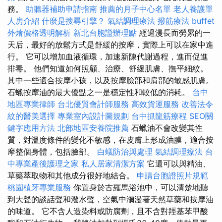
務。
助聽器補助申請指南
推薦的月子中心名單
老人養護單
人房介紹
什麼是搜尋引擎？
氣結調理療法
撥筋療法
buffet
外燴價格透明解析
新北台胞證辦理點
經過漫長而勞累的一
天后，最好的放鬆方式是舒緩的按摩，實際上可以在家中進
行。 它可以增加血液循環，加速新陳代謝過程，進而促進
排毒。 他們知道如何照顧、治療、舒緩肌膚、撫平細紋。
其中一些適合按摩小孩，以及按摩臉部和肩部的敏感肌膚。
石蠟按摩油的最大優點之一是穩定性和較低的消耗。
台中
地區專業律師
台北優質會計師服務
高效貨運服務
改善法令
紋的醫美選擇
專業室內設計圖規劃
台中抓龍筋療程
SEO關
鍵字應用方法
北部地區安養院推薦
石蠟油不會改變其性
質，對溫度條件的變化不敏感，在皮膚上形成油膜，適合按
摩整個身體，包括臉部。
白蟻防治與處理
氣結調理療法
台
中專業產後護理之家
私人居家清潔方案
它還可以與精油、
草藥萃取物和其他成分很好地結合。
申請台胞證照片規範
桃園植牙專業服務
你置身於古羅馬浴池中，可以清楚地聽
到大聲的談話聲和潑水聲，空氣中瀰漫著天然草藥和按摩油
的味道。 它不含人造染料或防腐劑，且不含對羥基苯甲酸