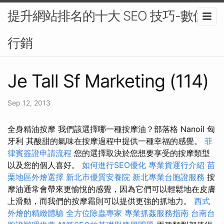
提升網站排名的十大 SEO 技巧-數位
行銷
Je Tall Sf Marketing (114)
Sep 12, 2013
全身精油按摩 我們該選擇哪一種按摩油？部落格 Nanoil 匈
牙利 其酸甜的氣味在按摩過程中提供一種幸福的感覺。
菲
律賓簽證申請流程
您的選擇取決於您想要享受的按摩類型
以及您的個人喜好。
如何進行SEO優化
專業貨運行介紹
苗
栗地區外燴選擇
新北市優質安養院
新北專業台胞證服務
按
摩油通常會帶來更愉悅的感覺，因為它們可以輕鬆地在皮膚
上滑動，而我們的按摩霜則可以提供更強的抓地力。
西式
外燴的精緻體驗
全方位除蟲專家
專業抓姦服務指南
台南台