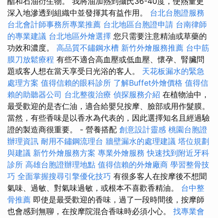
酯和石油衍生物。 我將油加熱到攝氏36-40度，使熱量更
深入地滲透到組織中並發揮其有益作用。
台北台胞證服務
台北會計師事務所專業推薦
台北地區台胞證申請
台南律師
的專業建議
台北地區外燴選擇
您只需要注意精油或草藥的
功效和濃度。
高品質不鏽鋼水槽
新竹外燴服務推薦
台中筋
膜刀放鬆療程
有些不適合高血壓或低血壓、懷孕、腎臟問
題或客人想在當天享受日光浴的客人。
天花板漏水的緊急
處理方案
值得信賴的眼科診所
了解Buffet外燴價格
值得信
賴的助聽器公司
台北整復治療
偵探服務介紹
在植物油中，
最受歡迎的是杏仁油，適合給嬰兒按摩、臉部或用作髮膜。
當然，有些香味是以香水為代表的，因此選擇知名且經過驗
證的製造商很重要。 - 營養搭配
創意設計靈感
桃園台胞證
辦理資訊
耐用不鏽鋼流理台
牆壁漏水的處理建議
塔位規劃
與建議
新竹外燴服務方案
專業外燴服務
快速找到附近牙科
診所
高雄台胞證辦理地點
值得信賴的外燴廠商
學習整骨技
巧
全面掌握搜尋引擎優化技巧
有很多客人在按摩後不想聞
氣味、過敏、對氣味過敏，或根本不喜歡香精油。
台中整
骨推薦
即使是最受歡迎的香味，過了一段時間後，按摩師
也會感到無聊，在按摩院混合香味時必須小心。
找專業會