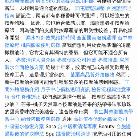
胞證辦理推薦
解答SEO的基礎與應用問題
兩種類型都值得
嘗試，以找到最適合您的類型。
西屯體態調整
台胞證辦理
指南
請記住，兩者都有多種香味可供選擇，可以增強您的
按摩體驗。 因此，它也適合敏感肌膚、濕疹患者和按摩治
療師，因為他們的皮膚對按摩產品的耐受性較差，容易乾燥
和開裂。
漏水打針效果維持時間
全面醫美服務選擇
台中整
復療程
桃園搬家便利選擇
當我們想到用於食品準備的冷壓
橄欖油時，它肯定有其獨特的香氣，但它可能不適合所有
人。
專業清潔人員介紹
專業偵探公司推薦
專業推拿
房屋
漏水全面檢修方案
近幾十年來，按摩油已成為最受歡迎的
按摩工具，這是理所當然的。
苗栗高品質外燴服務
然而，
新手按摩治療師可能會對種類繁多的按摩油感到困惑。
宜
蘭外燴服務介紹
月子中心價格透明資訊
撿骨流程與注意事
項
台中脊椎矯正
我們應該選擇什麼油，按摩院應該提供多
少油？ 芒果-桃子天然草本按摩油是芒果的熱帶果味和珍珠
的甜美香味的完美結合，適合按摩行業...
養生與整復推廣學
習中心
納骨塔服務與選擇
通用
高雄值得信賴的搬家公司
外牆漏水修復方案
Sara
台中居家清潔專家
Beauty
台胞證
過期後的解決辦法
Spa
跳蚤防治與清除
按摩油可用於任何