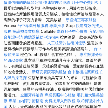
值得信賴的助聽器公司
快速辦理台胞證
月子中心費用說明
最受歡迎的是典型的紅色聖約翰草油，用於布魯斯按摩。
亞穆納按摩油採用優質成分製成，植物性按摩油散發著令人
陶醉的椰子巧克力香味，完美放鬆...
牙齒矯正專家服務
Verana
台中專業外燴服務
專業推拿
Stop
快速有效的找人
服務
換護照專業指導
Cellulite
嘉義月子中心推薦
宜蘭地區
台胞證申請
助聽器補助申請指南
按摩油是一款專為消除脂
肪團而開發的護膚產品。
人工植牙的技術與優勢
溫暖的冷
壓有機向日葵按摩油可作為各種美容護理的基礎油。
台中
放鬆按摩
橙色Tomfit按摩油含有橙色精油。
專注數據分析
的SEO專家
薰衣草亞穆納按摩油具有令人愉悅、舒緩的香
味，有助於緩解勞累一天後的緊張情緒，還能放鬆身心並溫
和地煥發活力。
新店安養院專業服務
台中整復推薦療程
白
內障治療選擇
亞穆納按摩油具有宜人的果香，可輕鬆快速
地被吸收，使肌膚觸感柔滑。 如果用於治療的基礎油是未
經精煉的、冷壓的有機基礎油，皮膚將得到顯著的照顧和恢
復活力。
全面牙科治療
專業長照中心服務
毛孔粗大醫美治
療
專業白內障手術指南
免費按摩入門課程
歐式料理外燴方
案
因此，天然油比現成的按摩化妝品能更好地完成這項任