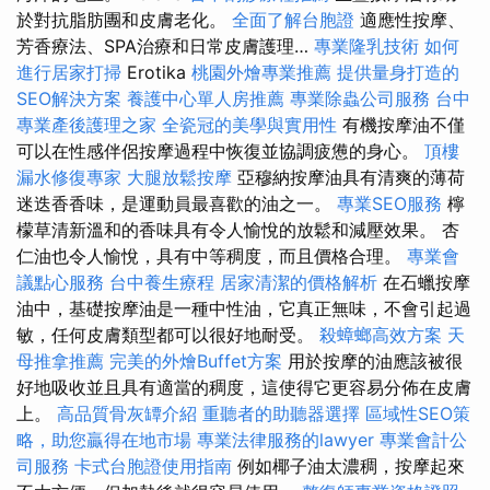
於對抗脂肪團和皮膚老化。
全面了解台胞證
適應性按摩、
芳香療法、SPA治療和日常皮膚護理…
專業隆乳技術
如何
進行居家打掃
Erotika
桃園外燴專業推薦
提供量身打造的
SEO解決方案
養護中心單人房推薦
專業除蟲公司服務
台中
專業產後護理之家
全瓷冠的美學與實用性
有機按摩油不僅
可以在性感伴侶按摩過程中恢復並協調疲憊的身心。
頂樓
漏水修復專家
大腿放鬆按摩
亞穆納按摩油具有清爽的薄荷
迷迭香香味，是運動員最喜歡的油之一。
專業SEO服務
檸
檬草清新溫和的香味具有令人愉悅的放鬆和減壓效果。 杏
仁油也令人愉悅，具有中等稠度，而且價格合理。
專業會
議點心服務
台中養生療程
居家清潔的價格解析
在石蠟按摩
油中，基礎按摩油是一種中性油，它真正無味，不會引起過
敏，任何皮膚類型都可以很好地耐受。
殺蟑螂高效方案
天
母推拿推薦
完美的外燴Buffet方案
用於按摩的油應該被很
好地吸收並且具有適當的稠度，這使得它更容易分佈在皮膚
上。
高品質骨灰罈介紹
重聽者的助聽器選擇
區域性SEO策
略，助您贏得在地市場
專業法律服務的lawyer
專業會計公
司服務
卡式台胞證使用指南
例如椰子油太濃稠，按摩起來