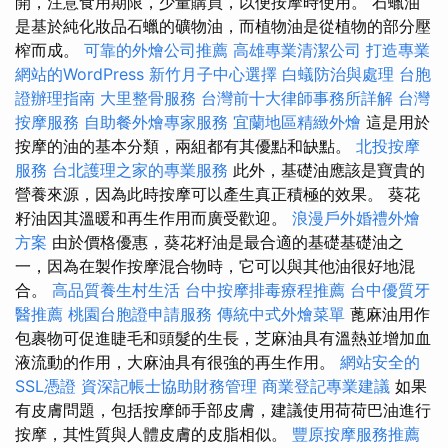
開，注意食用期限，少量購買，以便按摩時使用。 石蠟油
是基於純化妝品石蠟的礦物油，而植物油是從植物的部分壓
榨而成。
可靠的外燴公司推薦
高雄專業清潔公司
打造專業
網站的WordPress
新竹月子中心選擇
白蟻防治與處理
台胞
證辦理指南
大里整骨服務
台灣前十大律師事務所詳解
台灣
按摩服務
自助餐外燴專家服務
宜蘭地區精緻外燴
這是用於
按摩的油的基本分類，兩組都有其優點和缺點。
北投按摩
服務
台北護理之家的專業服務
此外，基礎油應該是寶貴的
營養來源，因為此時按摩可以產生真正積極的效果。 葵花
籽油因其溫暖和再生作用而廣受歡迎。
浪漫戶外婚禮外燴
方案
由於價格優惠，葵花籽油是最合適的基礎基礎油之
一，因為在製作按摩混合物時，它可以與其他油很好地混
合。
高品質養生村生活
台中按摩排毒療程推薦
台中優質牙
醫推薦
桃園台胞證申請服務
傳統中式外燴菜單
蓖麻油用作
包裹物可促進睫毛和頭髮的生長，芝麻油具有溫熱並增加血
液流動的作用，大麻油具有很強的再生作用。
網站安全的
SSL憑證
資深記帳士協助財務管理
商業登記專業建議
如果
有皮膚問題，包括按摩師手部皮膚，建議使用荷荷巴油進行
按摩，其性質與人體皮膚的皮脂相似。
豐原按摩服務推薦