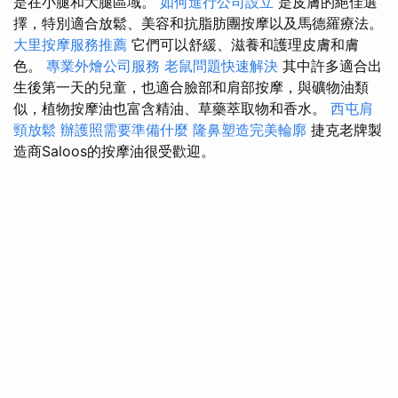
是在小腿和大腿區域。
如何進行公司設立
是皮膚的絕佳選
擇，特別適合放鬆、美容和抗脂肪團按摩以及馬德羅療法。
大里按摩服務推薦
它們可以舒緩、滋養和護理皮膚和膚
色。
專業外燴公司服務
老鼠問題快速解決
其中許多適合出
生後第一天的兒童，也適合臉部和肩部按摩，與礦物油類
似，植物按摩油也富含精油、草藥萃取物和香水。
西屯肩
頸放鬆
辦護照需要準備什麼
隆鼻塑造完美輪廓
捷克老牌製
造商Saloos的按摩油很受歡迎。