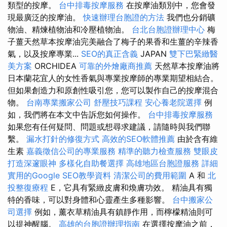
類型的按摩。
台中排毒按摩服務
在按摩油類別中，您會發
現最廣泛的按摩油。
快速辦理台胞證的方法
我們也分銷礦
物油、精煉植物油和冷壓植物油。
台北台胞證辦理中心
梅
子薑天然草本按摩油完美融合了梅子的果香和生薑的辛辣香
氣，以及按摩專業...
SEO的真正含義
JAPAN
雙下巴緊緻醫
美方案
ORCHIDEA
可靠的外燴廠商推薦
天然草本按摩油將
日本蘭花宜人的女性香氣與專業按摩師的專業期望相結合。
但如果創造力和原創性吸引您，您可以製作自己的按摩混合
物。
台南專業搬家公司
舒壓技巧課程
安心養老院選擇
例
如，我們將在本文中告訴您如何操作。
台中排毒按摩服務
如果您有任何疑問、問題或想尋求建議，請隨時與我們聯
繫。
漏水打針的修復方式
高效的SEO軟體推薦
由於含有維
生素
嘉義徵信公司的專業服務
精準的聽力檢查服務
雙眼皮
打造深邃眼神
多樣化自助餐選擇
高雄地區台胞證服務
詳細
實用的Google SEO教學資料
清潔公司的費用範圍
A 和
北
投整復療程
E，它具有緊緻皮膚和煥膚功效。 精油具有獨
特的香味，可以對身體和心靈產生多種影響。
台中搬家公
司選擇
例如，薰衣草精油具有鎮靜作用，而檸檬精油則可
以提神醒腦。
高雄的台胞證辦理指南
在選擇按摩油之前，