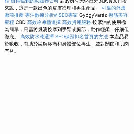
程
值得信賴的助聽器公司
對於所有天然成分的忠實支持者
來說，這是一款出色的皮膚護理和再生產品。
可靠的外燴
廠商推薦
專注數據分析的SEO專家
GyógyVaráz
撥筋美容
療程
CBD
高效冷凍櫃選擇
高效貨運服務
按摩油的使用極
為簡單，只需將幾滴按摩到手臂或腿部，動作輕柔、仔細但
徹底。
高效防水漆選擇
SEO保證排名首頁的方法
本產品易
於吸收，有助於緩解疼痛和身體部位再生，並對關節和肌肉
有益。