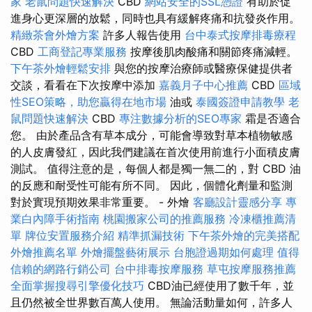
家
老鼠問題快速解決
CBD
網站安全的SSL憑證
有助於促
進身心更深層的放鬆，同時也具有緩解疼痛和抗發炎作用。
精緻茶會外燴方案
許多人報告使用
台中泰式按摩排毒療程
CBD
工商登記專業服務
按摩後肌肉酸痛和關節疼痛減輕。
下午茶外燴輕鬆安排
與您的按摩治療師或醫療保健提供者
交談，看看在下次按摩中添加
嘉義月子中心推薦
CBD
區域
性SEO策略，助您贏得在地市場
油或
泰國簽證申請教學
老
鼠問題快速解決
CBD
專注數據分析的SEO專家
霜是否適合
您。 由於產品含有草本成分，可能會導致對草本植物敏感
的人皮膚發紅，因此我們建議在首次使用前進行小面積皮膚
測試。 值得注意的是，每個人都是獨一無二的，對 CBD 油
的反應和耐受性可能有所不同。 因此，個體化劑量和監測
對於實現預期效果非常重要。 - 外燴
客廳設計靈感分享
專
業白內障手術指南
桃園搬家公司的推薦服務
冷凍櫃推薦清
單
牌位安置服務介紹
精準抓漏技術
下午茶外燴的完美搭配
外燴推薦名單
外燴擺盤藝術展示
台胞證過期如何處理
值得
信賴的網路行銷公司
台中排毒按摩服務
草屯按摩服務推薦
全面掌握搜尋引擎優化技巧
CBD油已經使用了數千年，並
且仍然被全世界數百萬人使用。 無論活動量如何，許多人