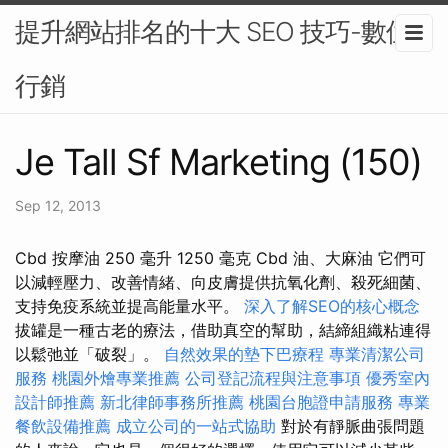
提升網站排名的十大 SEO 技巧-數位
行銷
Je Tall Sf Marketing (150)
Sep 12, 2013
Cbd 按摩油 250 毫升 1250 毫克 Cbd 油、大麻油 它們可
以減輕壓力、改善情緒、向皮膚提供抗氧化劑、殺死細菌、
支持免疫系統並提高能量水平。
深入了解SEO的核心概念
拔罐是一種古老的療法，借助真空的幫助，結締組織粘連得
以鬆弛並「破裂」。
自然效果的墊下巴療程
專業清潔公司
服務
桃園外燴專業推薦
公司登記流程與注意事項
優秀室內
設計師推薦
新北律師事務所推薦
桃園台胞證申請服務
專業
餐飲設備推薦
成立公司的一站式協助
對於有靜脈曲張問題