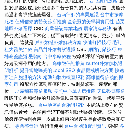
脂細胞）的功能，有助於調節皮脂生成。
西屯肩頸放鬆
這
對於那些因皮脂分泌過多而苦苦掙扎的人尤其有益，皮脂分
泌過多會導致痤瘡爆發。
台南律師的專業建議
台中市按摩
服務
值得信賴的醫美診所推薦
全瓷冠的美學與實用性
苗栗
地區外燴選擇
CBD
商業登記專業建議
居家清潔秘訣
有助
於使皮脂產生正常化，從而有助於打造更清潔、更少油膩的
皮膚。 這就是
戶外婚禮外燴解決方案
快速打掃技巧
毛孔
粗大醫美治療
高品質外燴餐飲選擇
CBD
網路行銷技巧
柬
埔寨簽證辦理指南
台中水療療程
按摩所承諾的緩解壓力的
好處發揮作用的地方。
高雄徵信社推薦
buffet外燴價格透
明解析
提升當地曝光的Local SEO
食品機械解決方案
快速
辦理台胞證的方法
精準的聽力檢查服務
高雄值得信賴的搬
家公司
將配方按摩到疼痛部位，特別是緊張、痙攣的部
位。
老屋翻新專業服務
長照中心單人房推薦
天母整骨專業
呼吸迷迭香和松樹的舒緩香氣以及薄荷醇的香氣，感受平靜
慢慢地席捲您。
台中地區的台胞證服務
本網站上發布的資
訊僅供參考，在任何情況下都不能取代醫療診斷。 這對於
治療痤瘡特別有用，皮膚上細菌的過度生長會導致發炎和痘
痘。
專業整骨師
我們僅使用
台中台胞證辦理資訊
GMP
多