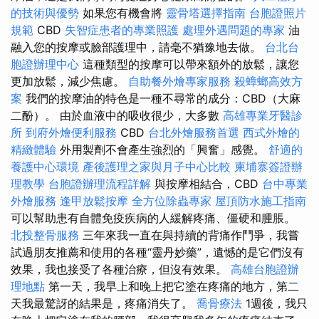
的技術與優勢
如果您有機會將
靈骨塔選擇指南
台胞證照片
規範
CBD
失智症患者的專業照護
處理外遇問題的專家
油
融入您的按摩或臉部護理中，請毫不猶豫地去做。
台北台
胞證辦理中心
這種類型的按摩可以帶來額外的放鬆，讓您
更加放鬆，減少焦慮。
自助餐外燴專家服務
殺蟑螂高效方
案
我們的按摩油的特色是一種不尋常的成分：CBD（大麻
二酚）。 由於血液中的吸收很少，大多數
高雄專業牙醫診
所
到府外燴便利服務
CBD
台北外燴服務首選
西式外燴的
精緻體驗
外用製劑不會產生強烈的「興奮」感覺。
舒適的
養護中心環境
產後護理之家與月子中心比較
柬埔寨簽證辦
理教學
台胞證辦理流程詳解
與按摩相結合，CBD
台中專業
外燴服務
逢甲放鬆按摩
全方位除蟲專家
屋頂防水施工指南
可以幫助患有自體免疫疾病的人緩解疼痛、僵硬和腫脹。
北投整骨服務
三年來我一直在與持續的背痛作鬥爭，我嘗
試過朋友推薦和使用的各種“靈丹妙藥”，遺憾的是它們沒有
效果，我也接受了各種治療，但沒有效果。
高雄台胞證辦
理地點
第一天，我早上和晚上把它塗在疼痛的地方，第二
天我最驚訝的結果是，疼痛消失了。
喬骨療法
1週後，我只