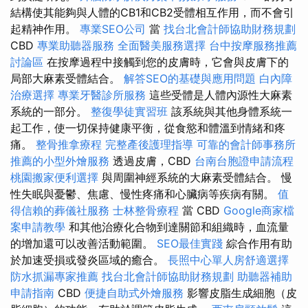
結構使其能夠與人體的CB1和CB2受體相互作用，而不會引
起精神作用。
專業SEO公司
當
找台北會計師協助財務規劃
CBD
專業助聽器服務
全面醫美服務選擇
台中按摩服務推薦
討論區
在按摩過程中接觸到您的皮膚時，它會與皮膚下的
局部大麻素受體結合。
解答SEO的基礎與應用問題
白內障
治療選擇
專業牙醫診所服務
這些受體是人體內源性大麻素
系統的一部分。
整復學徒實習班
該系統與其他身體系統一
起工作，使一切保持健康平衡，從食慾和體溫到情緒和疼
痛。
整骨推拿療程
完整產後護理指導
可靠的會計師事務所
推薦的小型外燴服務
透過皮膚，CBD
台南台胞證申請流程
桃園搬家便利選擇
與周圍神經系統的大麻素受體結合。 慢
性失眠與憂鬱、焦慮、慢性疼痛和心臟病等疾病有關。
值
得信賴的葬儀社服務
士林整骨療程
當 CBD
Google商家檔
案申請教學
和其他治療化合物到達關節和組織時，血流量
的增加還可以改善活動範圍。
SEO最佳實踐
綜合作用有助
於加速受損或發炎區域的癒合。
長照中心單人房舒適選擇
防水抓漏專家推薦
找台北會計師協助財務規劃
助聽器補助
申請指南
CBD
便捷自助式外燴服務
影響皮脂生成細胞（皮