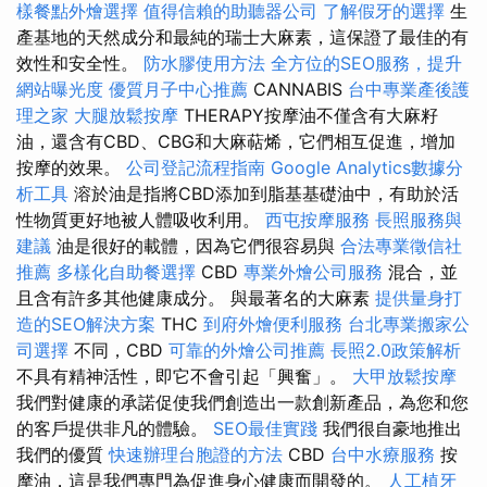
樣餐點外燴選擇
值得信賴的助聽器公司
了解假牙的選擇
生
產基地的天然成分和最純的瑞士大麻素，這保證了最佳的有
效性和安全性。
防水膠使用方法
全方位的SEO服務，提升
網站曝光度
優質月子中心推薦
CANNABIS
台中專業產後護
理之家
大腿放鬆按摩
THERAPY按摩油不僅含有大麻籽
油，還含有CBD、CBG和大麻萜烯，它們相互促進，增加
按摩的效果。
公司登記流程指南
Google Analytics數據分
析工具
溶於油是指將CBD添加到脂基基礎油中，有助於活
性物質更好地被人體吸收利用。
西屯按摩服務
長照服務與
建議
油是很好的載體，因為它們很容易與
合法專業徵信社
推薦
多樣化自助餐選擇
CBD
專業外燴公司服務
混合，並
且含有許多其他健康成分。 與最著名的大麻素
提供量身打
造的SEO解決方案
THC
到府外燴便利服務
台北專業搬家公
司選擇
不同，CBD
可靠的外燴公司推薦
長照2.0政策解析
不具有精神活性，即它不會引起「興奮」。
大甲放鬆按摩
我們對健康的承諾促使我們創造出一款創新產品，為您和您
的客戶提供非凡的體驗。
SEO最佳實踐
我們很自豪地推出
我們的優質
快速辦理台胞證的方法
CBD
台中水療服務
按
摩油，這是我們專門為促進身心健康而開發的。
人工植牙