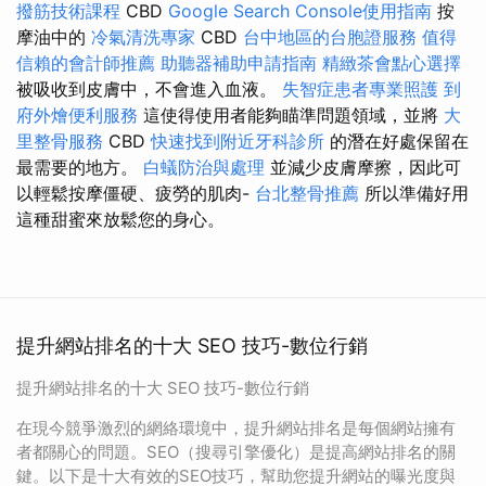
撥筋技術課程
CBD
Google Search Console使用指南
按
摩油中的
冷氣清洗專家
CBD
台中地區的台胞證服務
值得
信賴的會計師推薦
助聽器補助申請指南
精緻茶會點心選擇
被吸收到皮膚中，不會進入血液。
失智症患者專業照護
到
府外燴便利服務
這使得使用者能夠瞄準問題領域，並將
大
里整骨服務
CBD
快速找到附近牙科診所
的潛在好處保留在
最需要的地方。
白蟻防治與處理
並減少皮膚摩擦，因此可
以輕鬆按摩僵硬、疲勞的肌肉-
台北整骨推薦
所以準備好用
這種甜蜜來放鬆您的身心。
提升網站排名的十大 SEO 技巧-數位行銷
提升網站排名的十大 SEO 技巧-數位行銷
在現今競爭激烈的網絡環境中，提升網站排名是每個網站擁有
者都關心的問題。SEO（搜尋引擎優化）是提高網站排名的關
鍵。以下是十大有效的SEO技巧，幫助您提升網站的曝光度與