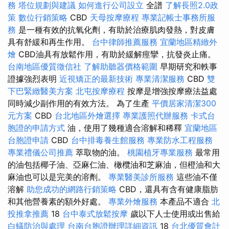
務
塔位規劃與建議
如何進行公司設立
全譜
了解長照2.0政
策
數位行銷策略
CBD
天母按摩療程
專業記帳士事務所服
務
是一種有效的抗氧化劑，有助於治療肌肉發熱，對皮膚
具有舒緩和再生作用。
台中律師推薦服務
宜蘭地區精緻外
燴
CBD油具有放鬆作用，有助於緩解痙攣，抗發炎止痛。
台南地區優質徵信社
了解助聽器價格範圍
早期研究和軼事
證據強烈表明
近視矯正的最新技術
專業清潔服務
CBD
雙
下巴緊緻醫美方案
北屯按摩療程
按摩是增強按摩療法益處
同時減少副作用的有效方法。 為了生產
平價居家清潔300
元方案
CBD
台北地區外燴選擇
專業護照代辦服務
卡式台
胞證的申請方式
油，使用了幾種適合溶解和稀釋
宜蘭地區
台胞證申請
CBD
台中排毒養生館服務
專業防水工程服務
專業禮儀公司推薦
萃取物的油。
桃園植牙專業服務
最常用
的油包括椰子油、亞麻仁油、橄欖油和芝麻油，但橙油和大
麻油也可以是完美的溶劑。
專業醫美診所服務
這些油不僅
溶解
助您成功的網路行銷策略
CBD，還具有含有健康脂肪
和其他營養素的額外好處。
專業外燴服務
本產品不適合
北
投推拿推薦
18
台中泰式放鬆按摩
歲以下人士使用或出售給
白蟻防治與處理
台南台胞證辦理詳細資訊
18
台北優質會計