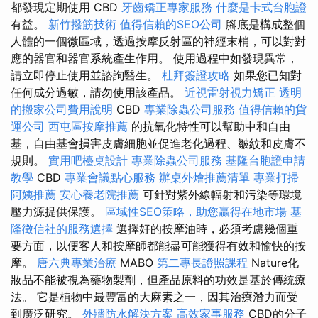
都發現定期使用 CBD
牙齒矯正專家服務
什麼是卡式台胞證
有益。
新竹撥筋技術
值得信賴的SEO公司
腳底是構成整個
人體的一個微區域，透過按摩反射區的神經末梢，可以對對
應的器官和器官系統產生作用。 使用過程中如發現異常，
請立即停止使用並諮詢醫生。
杜拜簽證攻略
如果您已知對
任何成分過敏，請勿使用該產品。
近視雷射視力矯正
透明
的搬家公司費用說明
CBD
專業除蟲公司服務
值得信賴的貨
運公司
西屯區按摩推薦
的抗氧化特性可以幫助中和自由
基，自由基會損害皮膚細胞並促進老化過程、皺紋和皮膚不
規則。
實用吧檯桌設計
專業除蟲公司服務
基隆台胞證申請
教學
CBD
專業會議點心服務
辦桌外燴推薦清單
專業打掃
阿姨推薦
安心養老院推薦
可針對紫外線輻射和污染等環境
壓力源提供保護。
區域性SEO策略，助您贏得在地市場
基
隆徵信社的服務選擇
選擇好的按摩油時，必須考慮幾個重
要方面，以便客人和按摩師都能盡可能獲得有效和愉快的按
摩。
唐六典專業治療
MABO
第二專長證照課程
Nature化
妝品不能被視為藥物製劑，但產品原料的功效是基於傳統療
法。 它是植物中最豐富的大麻素之一，因其治療潛力而受
到廣泛研究。
外牆防水解決方案
高效家事服務
CBD的分子