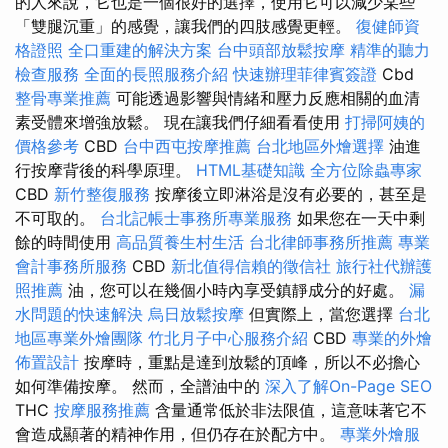
的人來說，它也是一個很好的選擇，使用它可以減少某些
「雙腿沉重」的感覺，讓我們的四肢感覺更輕。
復健師資
格證照
全口重建的解決方案
台中頭部放鬆按摩
精準的聽力
檢查服務
全面的長照服務介紹
快速辦理菲律賓簽證
Cbd
整骨專業推薦
可能透過影響與情緒和壓力反應相關的血清
素受體來增強放鬆。 現在讓我們仔細看看使用
打掃阿姨的
價格參考
CBD
台中西屯按摩推薦
台北地區外燴選擇
油進
行按摩背後的科學原理。
HTML基礎知識
全方位除蟲專家
CBD
新竹整復服務
按摩後立即淋浴是沒有必要的，甚至是
不可取的。
台北記帳士事務所專業服務
如果您在一天中剩
餘的時間使用
高品質養生村生活
台北律師事務所推薦
專業
會計事務所服務
CBD
新北值得信賴的徵信社
旅行社代辦護
照推薦
油，您可以在幾個小時內享受鎮靜成分的好處。
漏
水問題的快速解決
烏日放鬆按摩
但實際上，當您選擇
台北
地區專業外燴團隊
竹北月子中心服務介紹
CBD
專業的外燴
佈置設計
按摩時，重點是達到放鬆的頂峰，所以不必擔心
如何準備按摩。 然而，全譜油中的
深入了解On-Page SEO
THC
按摩服務推薦
含量通常低於非法限值，這意味著它不
會造成顯著的精神作用，但仍存在於配方中。
專業外燴服