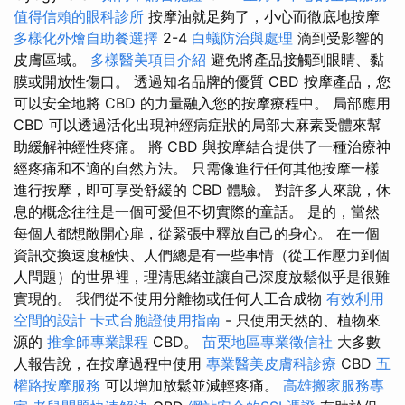
值得信賴的眼科診所
按摩油就足夠了，小心而徹底地按摩
多樣化外燴自助餐選擇
2-4
白蟻防治與處理
滴到受影響的
皮膚區域。
多樣醫美項目介紹
避免將產品接觸到眼睛、黏
膜或開放性傷口。 透過知名品牌的優質 CBD 按摩產品，您
可以安全地將 CBD 的力量融入您的按摩療程中。 局部應用
CBD 可以透過活化出現神經病症狀的局部大麻素受體來幫
助緩解神經性疼痛。 將 CBD 與按摩結合提供了一種治療神
經疼痛和不適的自然方法。 只需像進行任何其他按摩一樣
進行按摩，即可享受舒緩的 CBD 體驗。 對許多人來說，休
息的概念往往是一個可愛但不切實際的童話。 是的，當然
每個人都想敞開心扉，從緊張中釋放自己的身心。 在一個
資訊交換速度極快、人們總是有一些事情（從工作壓力到個
人問題）的世界裡，理清思緒並讓自己深度放鬆似乎是很難
實現的。 我們從不使用分離物或任何人工合成物
有效利用
空間的設計
卡式台胞證使用指南
- 只使用天然的、植物來
源的
推拿師專業課程
CBD。
苗栗地區專業徵信社
大多數
人報告說，在按摩過程中使用
專業醫美皮膚科診療
CBD
五
權路按摩服務
可以增加放鬆並減輕疼痛。
高雄搬家服務專