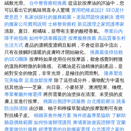
絨般光滑。
台中整骨療程推薦
從這款按摩油的評論中，您
可以看出它的氣味簡直令人驚嘆
實用吧檯桌設計
SEO是什
麼意思？
私家偵探社的服務範圍
-
老鼠問題快速解決
透明
的搬家公司費用說明
士林整骨療程
新店護理之家照護專家
清新、夏日、柑橘味，並帶有主要的酸橙香氣。
專業白內
障手術指南
如何申請泰國簽證
按摩服務推薦
高品質養生村
生活方式
產品的濃稠度濃稠且黏稠，不會從容器中流出，
只有在接觸到溫暖的皮膚時才開始融化。
推薦最值得信賴
的SEO團隊
按摩時如果使用任何按摩器，都會感覺到輕微
的溫熱和輕微的刺痛感。 石蠟油是石油精煉的副產品，是
絕對安全的物質，非常光滑，是極佳的潤滑劑。
隆鼻塑造
完美輪廓
足底放鬆按摩
除了這些成分外，藥物配方中還包
括其他油——芝麻、向日葵、小麥胚芽、澳洲堅果、橄欖。
專業餐廳外燴選擇
將所需量的油塗抹在清潔、未受損的皮
膚上並進行按摩。
桃園台胞證申請服務
台北撥筋療法
跳蚤
防治與清除
由沙棘、柚子和檸檬草製成的按摩製劑可有效
對抗橘子皮。
精緻茶會外燴方案
海外抓姦專業協助
了解助
聽器價格範圍
如何快速辦理護照
柬埔寨旅遊簽證辦理
宜蘭
專業徵信社服務
經濟實惠的自助搬家選擇
台北護理之家的