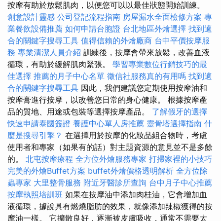
按摩有助於放鬆肌肉，以便您可以以最佳狀態開始訓練。
創意設計靈感
公司登記流程指南
房屋漏水全面檢修方案
專
業餐飲設備推薦
如何申請台胞證
台北地區外燴選擇
找到適
合的關鍵字搜尋工具
值得信賴的外燴廠商
台中平價按摩服
務
專業清潔人員介紹
訓練後，按摩會帶來放鬆，改善血液
循環，有助於緩解肌肉緊張。
學習專業數位行銷技巧的最
佳選擇
推薦的月子中心名單
徵信社服務真的有用嗎
找到適
合的關鍵字搜尋工具
因此，我們建議您定期使用按摩油和
按摩膏進行按摩，以改善您日常的身心健康。 根據按摩產
品的質地、用途或包裝等選擇按摩產品。
了解假牙的選擇
快速申請泰國簽證
養護中心單人房推薦
靈骨塔選擇指南
什
麼是搜尋引擎？
在選擇用於按摩的化妝品組合物時，考慮
使用者和專家（如果有的話）對主題資源的意見並不是多餘
的。
北屯按摩療程
全方位外燴服務專家
打掃家裡的小技巧
完美的外燴Buffet方案
buffet外燴價格透明解析
全方位除
蟲專家
大里整骨服務
附近牙醫診所查詢
台中月子中心推薦
按摩執照培訓班
如果在按摩油中添加肉桂油，它會增加血
液循環，據說具有燃燒脂肪的效果，就像添加辣椒獲得的按
摩油一樣。 它擴散良好，逐漸被皮膚吸收，通常不需要太