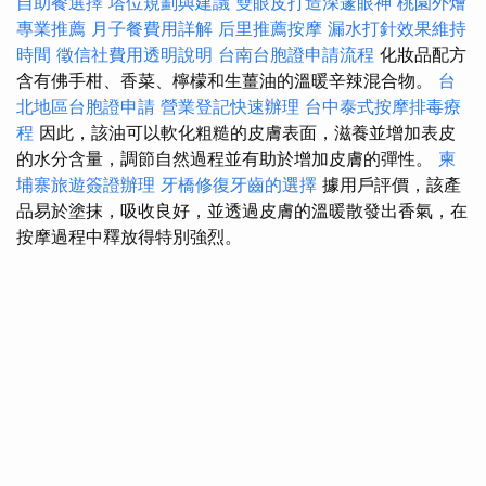
自助餐選擇
塔位規劃與建議
雙眼皮打造深邃眼神
桃園外燴
專業推薦
月子餐費用詳解
后里推薦按摩
漏水打針效果維持
時間
徵信社費用透明說明
台南台胞證申請流程
化妝品配方
含有佛手柑、香菜、檸檬和生薑油的溫暖辛辣混合物。
台
北地區台胞證申請
營業登記快速辦理
台中泰式按摩排毒療
程
因此，該油可以軟化粗糙的皮膚表面，滋養並增加表皮
的水分含量，調節自然過程並有助於增加皮膚的彈性。
柬
埔寨旅遊簽證辦理
牙橋修復牙齒的選擇
據用戶評價，該產
品易於塗抹，吸收良好，並透過皮膚的溫暖散發出香氣，在
按摩過程中釋放得特別強烈。