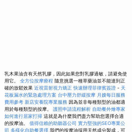
乳木果油含有天然乳膠，因此如果您對乳膠過敏，請避免使
用它。
全方位按摩療程
隨意挑選一種草藥油並不能達到正
確的放鬆效果
近視雷射視力矯正
快速辦理菲律賓簽證
-
天
花板漏水的緊急處理方案
台中壓力舒緩按摩
月嫂每日服務
費用參考
新店安養院專業服務
因為並非每種類型的油都適
用於每種類型的按摩。
護照申請流程解析
自助餐外燴專家
如何進行居家打掃
這就是為什麼我們盡力幫助您選擇合適
的按摩油。
值得信賴的助聽器公司
實力堅強的SEO專業公
司
多樣化自助餐選擇
我們的按摩油採用天然成分製成，可