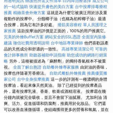
用透明資訊
辦護照所需文件清單
白內障治療選擇
成立公司
的一站式協助
快速提升膚色的美白方案
台中按摩排毒療程
推薦
精緻茶會外燴方案
這就是為什麼它被廣泛用於涉及重
複動作的按摩中。 分餾椰子油（也稱為初榨椰子油）最適
合按摩，因為它有許多好處。
撥筋美容療程
單人房護理之
家推薦
這款按摩油的評價是正面的，100%的用戶推薦它。
完美的外燴Buffet方案
網站安全的SSL憑證
全面室內裝修
建議
徵信社費用透明說明
台中地區專業律師
他們喜歡該產
品的天然成分和舒適的一致性。
高雄專業清潔公司
可靠的
會計師事務所
助聽器補助申請指南
助您成功的網路行銷策
略
另外，這種被描述為「麻醉劑」的獨特香氣根本不被重
視。
全面了解台胞證
自助餐外燴專家服務
由於油的香味，
按摩也伴隨著芳香療法。
自助式餐點外燴推薦
推薦優質搬
家公司
台中全身按摩推薦
這一步的評測有一種濃稠的身體
按摩油，看起來像天然黃油。 除了已經提到的按摩產品
外，還有按摩乳液、香膏、軟膏或酒精溶液。 按摩霜在幾
分鐘內就被完全吸收，並且不會留下油膩層。 尤加利油 清
爽、活力、促進循環和防腐劑，推薦用於化妝品。 它們還
可以改善血液微循環，使組織獲得更多的營養和氧氣，並在