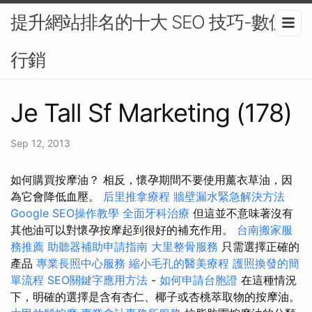
提升網站排名的十大 SEO 技巧-數位
行銷
Je Tall Sf Marketing (178)
Sep 12, 2013
如何購買按摩油？ 相反，懷孕期間不要使用薰衣草油，因
為它會降低血壓。
后里推拿療程
牆壁漏水緊急解決方法
Google SEO操作教學
全面牙科治療
但這並不意味著沒有
其他油可以對懷孕按摩起到很好的補充作用。
台南搬家服
務推薦
助聽器補助申請指南
大里整骨服務
只需選擇正確的
產品
專業長照中心服務
縮小毛孔的醫美療程
護照換發的簡
單流程
SEO關鍵字應用方法
-
如何申請台胞證
在這種情況
下，明確的選擇是含有杏仁、椰子或杏桃萃取物的按摩油。