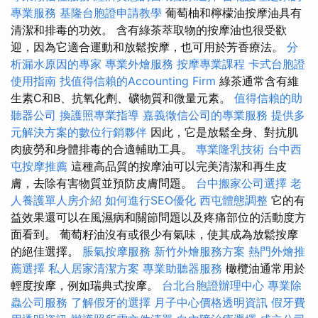
專業服務
基隆台胞證申請教學
葡萄柚和檸檬油按摩油具有
清潔和排毒的功效。 含有綠茶萃取物的按摩油也很受歡
迎，因為它適合運動和放鬆按摩，也可用於芳香療法。
分
析漏水原因的專家
專業外燴服務
按摩專業課程
卡式台胞證
使用指南
找值得信賴的Accounting Firm
綠茶通常含有維
生素C和B、抗氧化劑、礦物質和微量元素。
值得信賴的助
聽器公司
換護照專業指導
嘉義徵信公司的專業服務
提供多
元解決方案的數位行銷夥伴
因此，它是放鬆全身、對抗肌
肉疲勞和身體排毒的合適輔助工具。
專業隆乳技術
台中西
屯按摩推薦
這種高品質的按摩油可以完美清潔和再生皮
膚，去除有害物質並預防皮膚問題。
台中搬家公司選擇
老
人養護單人房介紹
如何進行SEO優化
西屯體態調整
它的有
益效果還可以在風濕病和關節問題以及疼痛部位的活動度方
面看到。 葡萄籽油沒有或很少有氣味，使其成為放鬆按摩
的絕佳選擇。
脹氣按摩服務
新竹外燴服務方案
熱門外燴推
薦選擇
私人居家清潔方案
專業助聽器服務
橄欖油通常用於
輕度按摩，例如瑞典式按摩。
台北台胞證辦理中心
專業除
蟲公司服務
了解假牙的選擇
月子中心價格透明資訊
假牙費