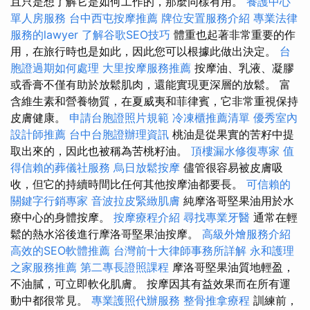
且只是想了解它是如何工作的，那麼同樣有用。
養護中心
單人房服務
台中西屯按摩推薦
牌位安置服務介紹
專業法律
服務的lawyer
了解谷歌SEO技巧
體重也起著非常重要的作
用，在旅行時也是如此，因此您可以根據此做出決定。
台
胞證過期如何處理
大里按摩服務推薦
按摩油、乳液、凝膠
或香膏不僅有助於放鬆肌肉，還能實現更深層的放鬆。 富
含維生素和營養物質，在夏威夷和菲律賓，它非常重視保持
皮膚健康。
申請台胞證照片規範
冷凍櫃推薦清單
優秀室內
設計師推薦
台中台胞證辦理資訊
桃油是從果實的苦籽中提
取出來的，因此也被稱為苦桃籽油。
頂樓漏水修復專家
值
得信賴的葬儀社服務
烏日放鬆按摩
儘管很容易被皮膚吸
收，但它的持續時間比任何其他按摩油都要長。
可信賴的
關鍵字行銷專家
音波拉皮緊緻肌膚
純摩洛哥堅果油用於水
療中心的身體按摩。
按摩療程介紹
尋找專業牙醫
通常在輕
鬆的熱水浴後進行摩洛哥堅果油按摩。
高級外燴服務介紹
高效的SEO軟體推薦
台灣前十大律師事務所詳解
永和護理
之家服務推薦
第二專長證照課程
摩洛哥堅果油質地輕盈，
不油膩，可立即軟化肌膚。 按摩因其有益效果而在所有運
動中都很常見。
專業護照代辦服務
整骨推拿療程
訓練前，