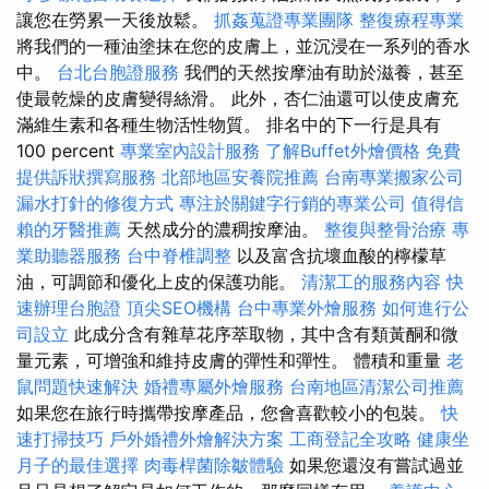
讓您在勞累一天後放鬆。
抓姦蒐證專業團隊
整復療程專業
將我們的一種油塗抹在您的皮膚上，並沉浸在一系列的香水
中。
台北台胞證服務
我們的天然按摩油有助於滋養，甚至
使最乾燥的皮膚變得絲滑。 此外，杏仁油還可以使皮膚充
滿維生素和各種生物活性物質。 排名中的下一行是具有
100 percent
專業室內設計服務
了解Buffet外燴價格
免費
提供訴狀撰寫服務
北部地區安養院推薦
台南專業搬家公司
漏水打針的修復方式
專注於關鍵字行銷的專業公司
值得信
賴的牙醫推薦
天然成分的濃稠按摩油。
整復與整骨治療
專
業助聽器服務
台中脊椎調整
以及富含抗壞血酸的檸檬草
油，可調節和優化上皮的保護功能。
清潔工的服務內容
快
速辦理台胞證
頂尖SEO機構
台中專業外燴服務
如何進行公
司設立
此成分含有雜草花序萃取物，其中含有類黃酮和微
量元素，可增強和維持皮膚的彈性和彈性。 體積和重量
老
鼠問題快速解決
婚禮專屬外燴服務
台南地區清潔公司推薦
如果您在旅行時攜帶按摩產品，您會喜歡較小的包裝。
快
速打掃技巧
戶外婚禮外燴解決方案
工商登記全攻略
健康坐
月子的最佳選擇
肉毒桿菌除皺體驗
如果您還沒有嘗試過並