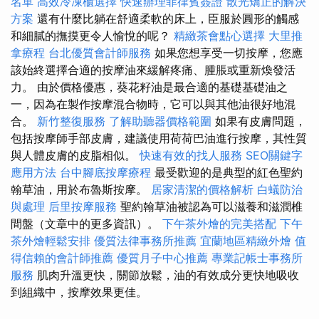
名單
高效冷凍櫃選擇
快速辦理菲律賓簽證
散光矯正的解決
方案
還有什麼比躺在舒適柔軟的床上，臣服於圓形的觸感
和細膩的撫摸更令人愉悅的呢？
精緻茶會點心選擇
大里推
拿療程
台北優質會計師服務
如果您想享受一切按摩，您應
該始終選擇合適的按摩油來緩解疼痛、腫脹或重新煥發活
力。 由於價格優惠，葵花籽油是最合適的基礎基礎油之
一，因為在製作按摩混合物時，它可以與其他油很好地混
合。
新竹整復服務
了解助聽器價格範圍
如果有皮膚問題，
包括按摩師手部皮膚，建議使用荷荷巴油進行按摩，其性質
與人體皮膚的皮脂相似。
快速有效的找人服務
SEO關鍵字
應用方法
台中腳底按摩療程
最受歡迎的是典型的紅色聖約
翰草油，用於布魯斯按摩。
居家清潔的價格解析
白蟻防治
與處理
后里按摩服務
聖約翰草油被認為可以滋養和滋潤椎
間盤（文章中的更多資訊）。
下午茶外燴的完美搭配
下午
茶外燴輕鬆安排
優質法律事務所推薦
宜蘭地區精緻外燴
值
得信賴的會計師推薦
優質月子中心推薦
專業記帳士事務所
服務
肌肉升溫更快，關節放鬆，油的有效成分更快地吸收
到組織中，按摩效果更佳。