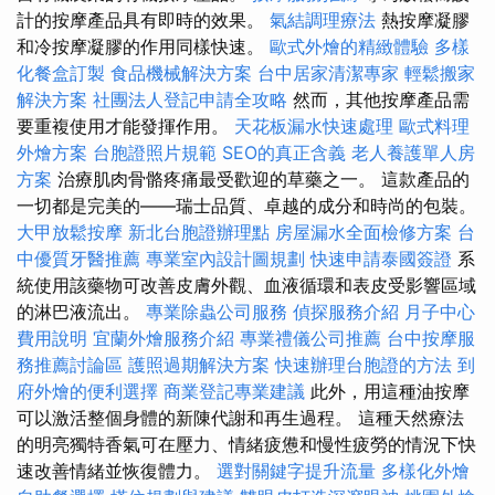
計的按摩產品具有即時的效果。
氣結調理療法
熱按摩凝膠
和冷按摩凝膠的作用同樣快速。
歐式外燴的精緻體驗
多樣
化餐盒訂製
食品機械解決方案
台中居家清潔專家
輕鬆搬家
解決方案
社團法人登記申請全攻略
然而，其他按摩產品需
要重複使用才能發揮作用。
天花板漏水快速處理
歐式料理
外燴方案
台胞證照片規範
SEO的真正含義
老人養護單人房
方案
治療肌肉骨骼疼痛最受歡迎的草藥之一。 這款產品的
一切都是完美的——瑞士品質、卓越的成分和時尚的包裝。
大甲放鬆按摩
新北台胞證辦理點
房屋漏水全面檢修方案
台
中優質牙醫推薦
專業室內設計圖規劃
快速申請泰國簽證
系
統使用該藥物可改善皮膚外觀、血液循環和表皮受影響區域
的淋巴液流出。
專業除蟲公司服務
偵探服務介紹
月子中心
費用說明
宜蘭外燴服務介紹
專業禮儀公司推薦
台中按摩服
務推薦討論區
護照過期解決方案
快速辦理台胞證的方法
到
府外燴的便利選擇
商業登記專業建議
此外，用這種油按摩
可以激活整個身體的新陳代謝和再生過程。 這種天然療法
的明亮獨特香氣可在壓力、情緒疲憊和慢性疲勞的情況下快
速改善情緒並恢復體力。
選對關鍵字提升流量
多樣化外燴