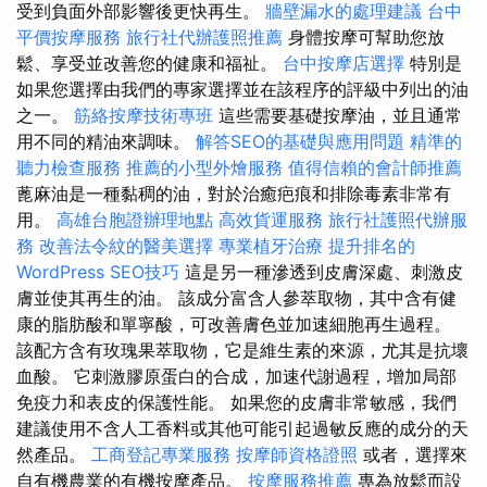
受到負面外部影響後更快再生。
牆壁漏水的處理建議
台中
平價按摩服務
旅行社代辦護照推薦
身體按摩可幫助您放
鬆、享受並改善您的健康和福祉。
台中按摩店選擇
特別是
如果您選擇由我們的專家選擇並在該程序的評級中列出的油
之一。
筋絡按摩技術專班
這些需要基礎按摩油，並且通常
用不同的精油來調味。
解答SEO的基礎與應用問題
精準的
聽力檢查服務
推薦的小型外燴服務
值得信賴的會計師推薦
蓖麻油是一種黏稠的油，對於治癒疤痕和排除毒素非常有
用。
高雄台胞證辦理地點
高效貨運服務
旅行社護照代辦服
務
改善法令紋的醫美選擇
專業植牙治療
提升排名的
WordPress SEO技巧
這是另一種滲透到皮膚深處、刺激皮
膚並使其再生的油。 該成分富含人參萃取物，其中含有健
康的脂肪酸和單寧酸，可改善膚色並加速細胞再生過程。
該配方含有玫瑰果萃取物，它是維生素的來源，尤其是抗壞
血酸。 它刺激膠原蛋白的合成，加速代謝過程，增加局部
免疫力和表皮的保護性能。 如果您的皮膚非常敏感，我們
建議使用不含人工香料或其他可能引起過敏反應的成分的天
然產品。
工商登記專業服務
按摩師資格證照
或者，選擇來
自有機農業的有機按摩產品。
按摩服務推薦
專為放鬆而設