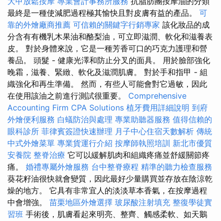
大甲放鬆按摩
專業會計事務所服務
抗脂肪團按摩油的分類
最終是一種使減肥過程極其愉快且對皮膚有益的產品。
可
靠的外燴廠商推薦
可信賴的關鍵字行銷專家
該化妝品的成
分含有有機乳木果油和酪梨油，可立即滋潤、軟化和滋養表
皮。 對於身體來說，它是一種芳香可口的巧克力護理和營
養品。 頭髮 - 健康光澤和防止分叉的面具。 用於臉部強化
晚霜，滋養、緊緻、軟化及滋潤肌膚。 對於手和指甲 - 組
織強化和再生準備。 然而，有些人可能會對它過敏，因此
在使用該油之前進行測試很重要。
Comprehensive
Accounting Firm CPA Solutions
植牙費用詳細說明
到府
外燴便利服務
白蟻防治與處理
專業助聽器服務
值得信賴的
眼科診所
菲律賓簽證快速辦理
月子中心住宿天數解析
傳統
中式外燴菜單
專業貨運行介紹
按摩師執照培訓
新北市優質
安養院
整脊治療
它可以緩解肌肉和組織疼痛並舒緩關節疼
痛。
婚禮專屬外燴服務
台中整脊療程
精準的聽力檢查服務
葵花籽油很快就會變質，因此最好少量購買並存放在陰涼乾
燥的地方。 它具有非常宜人的淡淡草本香氣，在按摩過程
中會增強。
苗栗地區外燴選擇
玻尿酸注射填充
整復學徒實
習班
手術後，肌膚看起來明亮、整齊、觸感柔軟、如天鵝