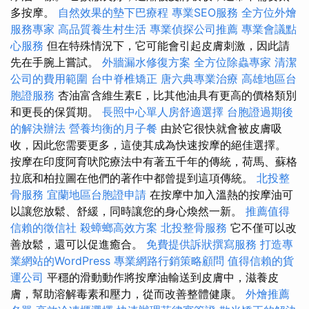
多按摩。
自然效果的墊下巴療程
專業SEO服務
全方位外燴
服務專家
高品質養生村生活
專業偵探公司推薦
專業會議點
心服務
但在特殊情況下，它可能會引起皮膚刺激，因此請
先在手腕上嘗試。
外牆漏水修復方案
全方位除蟲專家
清潔
公司的費用範圍
台中脊椎矯正
唐六典專業治療
高雄地區台
胞證服務
杏油富含維生素E，比其他油具有更高的價格類別
和更長的保質期。
長照中心單人房舒適選擇
台胞證過期後
的解決辦法
營養均衡的月子餐
由於它很快就會被皮膚吸
收，因此您需要更多，這使其成為快速按摩的絕佳選擇。
按摩在印度阿育吠陀療法中有著五千年的傳統，荷馬、蘇格
拉底和柏拉圖在他們的著作中都曾提到這項傳統。
北投整
骨服務
宜蘭地區台胞證申請
在按摩中加入溫熱的按摩油可
以讓您放鬆、舒緩，同時讓您的身心煥然一新。
推薦值得
信賴的徵信社
殺蟑螂高效方案
北投整骨服務
它不僅可以改
善放鬆，還可以促進癒合。
免費提供訴狀撰寫服務
打造專
業網站的WordPress
專業網路行銷策略顧問
值得信賴的貨
運公司
平穩的滑動動作將按摩油輸送到皮膚中，滋養皮
膚，幫助溶解毒素和壓力，從而改善整體健康。
外燴推薦