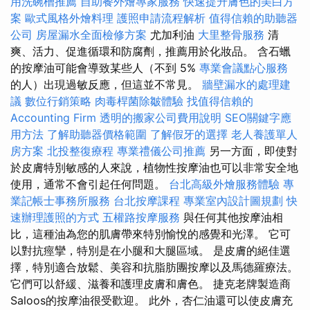
用洗碗槽推薦
自助餐外燴專家服務
快速提升膚色的美白方
案
歐式風格外燴料理
護照申請流程解析
值得信賴的助聽器
公司
房屋漏水全面檢修方案
尤加利油
大里整骨服務
清
爽、活力、促進循環和防腐劑，推薦用於化妝品。 含石蠟
的按摩油可能會導致某些人（不到 5%
專業會議點心服務
的人）出現過敏反應，但這並不常見。
牆壁漏水的處理建
議
數位行銷策略
肉毒桿菌除皺體驗
找值得信賴的
Accounting Firm
透明的搬家公司費用說明
SEO關鍵字應
用方法
了解助聽器價格範圍
了解假牙的選擇
老人養護單人
房方案
北投整復療程
專業禮儀公司推薦
另一方面，即使對
於皮膚特別敏感的人來說，植物性按摩油也可以非常安全地
使用，通常不會引起任何問題。
台北高級外燴服務體驗
專
業記帳士事務所服務
台北按摩課程
專業室內設計圖規劃
快
速辦理護照的方式
五權路按摩服務
與任何其他按摩油相
比，這種油為您的肌膚帶來特別愉悅的感覺和光澤。 它可
以對抗痙攣，特別是在小腿和大腿區域。 是皮膚的絕佳選
擇，特別適合放鬆、美容和抗脂肪團按摩以及馬德羅療法。
它們可以舒緩、滋養和護理皮膚和膚色。 捷克老牌製造商
Saloos的按摩油很受歡迎。 此外，杏仁油還可以使皮膚充