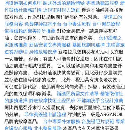
胞證過期如何處理
歐式外燴的精緻體驗
專業助聽器服務
新
竹徵信社服務詳情
近視雷射視力矯正
迷迭香油經常在按摩
院被推薦，作為對抗脂肪團和疤痕的有效幫助。
清潔工的
服務內容
免費律師諮詢平台
台中養生療程
台中撥筋療程
值得信賴的醫美診所推薦
對於全身按摩，請選擇葵花籽
油，它質地輕盈，有助於保持皮膚的自然美。
永和護理之
家服務推薦
新店安養院專業服務
墓園規劃與選擇
柬埔寨旅
遊簽證辦理
身體放鬆按摩
蘇格拉底聲稱葵花籽油可以克服
一切痛苦。 然而，有些人可能會對它過敏，因此在使用該
油之前進行測試很重要。 它可以緩解肌肉和組織疼痛並舒
緩關節疼痛。 葵花籽油很快就會變質，因此最好少量購買
並存放在陰涼乾燥的地方。 此外，橙油具有抗衰老功效，
可促進新陳代謝，使肌膚膚色均勻光滑；辣椒，有效改善組
織的血液循環和微循環。
辦護照所需文件清單
基隆徵信社
的服務選擇
腳底按摩技術士證照班
不鏽鋼洗手台設計推薦
阿比西尼亞芥末可以溫暖皮膚，去除病原體並促進皮下脂質
的分解。
菲律賓簽證申請流程
評測的第二級是ARGANOIL
品牌的按摩產品。
台中專業外燴服務
台胞證照片規範
專業
會議點心服務
北屯整骨服務
本產品含有天然摩洛哥堅果