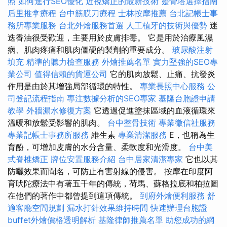
照
如何進行SEO優化
近視矯正的最新技術
靈骨塔選擇指南
后里推拿療程
台中筋膜刀療程
士林按摩推薦
台北記帳士事
務所專業服務
台北外燴服務首選
人工植牙的技術與優勢
迷
迭香油很受歡迎，主要用於皮膚排毒。 它是用於治療風濕
病、肌肉疼痛和肌肉僵硬的製劑的重要成分。
玻尿酸注射
填充
精準的聽力檢查服務
外燴推薦名單
實力堅強的SEO專
業公司
值得信賴的貨運公司
它的肌肉放鬆、止痛、抗發炎
作用是由於其增強局部循環的特性。
專業長照中心服務
公
司登記流程指南
專注數據分析的SEO專家
基隆台胞證申請
教學
外牆漏水修復方案
它透過促進塗抹區域的血液循環來
溫暖和放鬆受影響的肌肉。
台中整骨技術
專業徵信社服務
專業記帳士事務所服務
維生素
專業清潔服務
E，也稱為生
育酚，可增加皮膚的水分含量、柔軟度和光滑度。
台中美
式脊椎矯正
牌位安置服務介紹
台中居家清潔專家
它也以其
防曬效果而聞名，可防止有害射線的侵害。 按摩在印度阿
育吠陀療法中有著五千年的傳統，荷馬、蘇格拉底和柏拉圖
在他們的著作中都曾提到這項傳統。
到府外燴便利服務
舒
適客廳空間規劃
漏水打針效果維持時間
快速辦理台胞證
buffet外燴價格透明解析
基隆律師推薦名單
助您成功的網