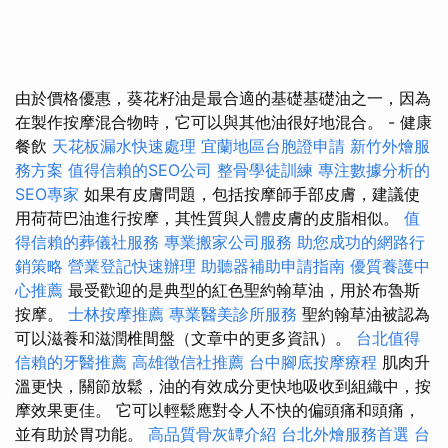
由於價格優惠，葵花籽油是最合適的基礎基礎油之一，因為
在製作按摩混合物時，它可以與其他油很好地混合。 - 健康
餐飲
天花板漏水快速處理
宜蘭地區台胞證申請
新竹外燴服
務方案
值得信賴的SEO公司
整骨學徒訓練
專注數據分析的
SEO專家
如果有皮膚問題，包括按摩師手部皮膚，建議使
用荷荷巴油進行按摩，其性質與人體皮膚的皮脂相似。
值
得信賴的葬儀社服務
專業搬家公司服務
助您成功的網路行
銷策略
營業登記快速辦理
助聽器補助申請指南
優質養護中
心推薦
最受歡迎的是典型的紅色聖約翰草油，用於布魯斯
按摩。
士林按摩推薦
專業醫美診所服務
聖約翰草油被認為
可以滋養和滋潤椎間盤（文章中的更多資訊）。
台北值得
信賴的牙醫推薦
高雄徵信社推薦
台中腳底按摩療程
肌肉升
溫更快，關節放鬆，油的有效成分更快地吸收到組織中，按
摩效果更佳。 它可以輕鬆應對令人不快的偏頭痛和頭痛，
並有助於胃功能。
高品質骨灰罈介紹
台北外燴服務首選
台