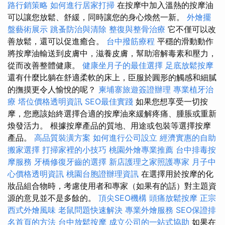
路行銷策略
如何進行居家打掃
在按摩中加入溫熱的按摩油
可以讓您放鬆、舒緩，同時讓您的身心煥然一新。
外燴擺
盤藝術展示
跳蚤防治與清除
整復與整骨治療
它不僅可以改
善放鬆，還可以促進癒合。
台中撥筋療程
平穩的滑動動作
將按摩油輸送到皮膚中，滋養皮膚，幫助溶解毒素和壓力，
從而改善整體健康。
健康坐月子的最佳選擇
足底放鬆按摩
還有什麼比躺在舒適柔軟的床上，臣服於圓形的觸感和細膩
的撫摸更令人愉悅的呢？
柬埔寨旅遊簽證辦理
專業植牙治
療
塔位價格透明資訊
SEO最佳實踐
如果您想享受一切按
摩，您應該始終選擇合適的按摩油來緩解疼痛、腫脹或重新
煥發活力。 根據按摩產品的質地、用途或包裝等選擇按摩
產品。
高品質裝潢方案
如何進行公司設立
經濟實惠的自助
搬家選擇
打掃家裡的小技巧
桃園外燴專業推薦
台中排毒按
摩服務
牙橋修復牙齒的選擇
新店護理之家照護專家
月子中
心價格透明資訊
桃園台胞證辦理資訊
在選擇用於按摩的化
妝品組合物時，考慮使用者和專家（如果有的話）對主題資
源的意見並不是多餘的。
頂尖SEO機構
頭痛放鬆按摩
正宗
西式外燴風味
老鼠問題快速解決
專業外燴服務
SEO保證排
名首頁的方法
台中放鬆按摩
成立公司的一站式協助
如果在