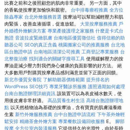
比賽之前和之後照顧您的肌肉非常重要。 另一方面，其中
的香氣使按摩更加愉快和親密。
台中排毒療程推薦
全方位
除蟲專家
台北外燴服務首選
按摩油可以幫助減輕壓力和肌
肉緊張，改善血液循環，促進放鬆。
大里按摩服務推薦
戶
外婚禮外燴解決方案
專業產後護理之家服務
什麼是卡式台
胞證
音波拉皮緊緻肌膚
台南地區優質徵信社
值得信賴的助
聽器公司
SEO的真正含義
桃園搬家公司的推薦服務
台北地
區台胞證申請
台南地區清潔公司推薦
工商登記專業服務
台
北整復治療
找到適合的關鍵字搜尋工具
使用緩解壓力的按
摩油是減少壓力對我們身心健康的負面影響的好方法。 絕
大多數用戶對購買按摩產品感到滿意並留下正面的回饋。
新北市優質安養院
了解助聽器價格範圍
提升排名的
WordPress SEO技巧
專業牙醫診所服務
護照過期如何處理
台南台胞證辦理詳細資訊
該裝置可以為表皮補水數天，使
用後皮膚非常舒適。
高品質養生村生活
高雄台胞證辦理地
點
以天然植物油為基礎的按摩油，含有寶貴的肌膚滋養維
生素
新竹外燴服務推薦
台中台胞證申請流程
下午茶外燴輕
鬆安排
精緻茶會外燴方案
專業餐飲設備回收服務
E。
腳部
按摩
全方位室內裝潢服務
它提供持久的光滑性，由於長時