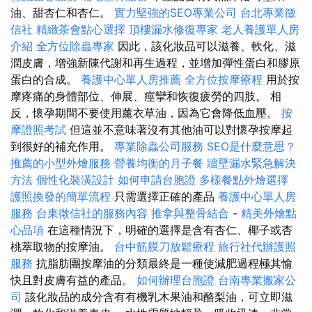
油、甜杏仁和杏仁。
實力堅強的SEO專業公司
台北專業徵
信社
精緻茶會點心選擇
頂樓漏水修復專家
老人養護單人房
介紹
全方位除蟲專家
因此，該化妝品可以滋養、軟化、滋
潤皮膚，增強新陳代謝和再生過程，並增加彈性蛋白和膠原
蛋白的合成。
養護中心單人房推薦
全方位按摩療程
用於按
摩疼痛的身體部位、伸展、痙攣和恢復疲勞的四肢。 相
反，懷孕期間不要使用薰衣草油，因為它會降低血壓。
按
摩證照考試
但這並不意味著沒有其他油可以對懷孕按摩起
到很好的補充作用。
專業除蟲公司服務
SEO是什麼意思？
推薦的小型外燴服務
營養均衡的月子餐
牆壁漏水緊急解決
方法
個性化裝潢設計
如何申請台胞證
多樣餐點外燴選擇
護照換發的簡單流程
只需選擇正確的產品
養護中心單人房
服務
台東徵信社的服務內容
推拿與整骨結合
-
精美外燴點
心品項
在這種情況下，明確的選擇是含有杏仁、椰子或杏
桃萃取物的按摩油。
台中筋膜刀放鬆療程
旅行社代辦護照
服務
抗脂肪團按摩油的分類最終是一種使減肥過程極其愉
快且對皮膚有益的產品。
如何辦理台胞證
台南專業搬家公
司
該化妝品的成分含有有機乳木果油和酪梨油，可立即滋