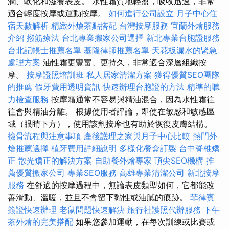
潤、軟化和滋養表皮。 水性霜質地輕盈，吸收迅速，非常
適合輕度按摩或運動按摩。
如何進行公司設立
月子中心住
宿天數解析
精緻外燴茶點搭配
台灣按摩服務
宜蘭外燴服務
介紹
撥筋療法
台北專業搬家公司選擇
新北專業台胞證服務
台北記帳士推薦名單
基隆律師推薦名單
天花板漏水的緊急
處理方案
油性霜更豐富、更持久，非常適合深層組織按
摩。
按摩證照培訓班
私人居家清潔方案
獲得優質SEO團隊
的推薦
假牙費用透明資訊
快速辦理台胞證的方法
精準的聽
力檢查服務
按摩霜通常不容易與精油混合，因為水性霜往
往會與精油分離。 根據使用者評論，即使在敏感和敏感區
域（眼睛下方），使用該劑按摩也有助於恢復皮膚結構。
撿骨流程與注意事項
產後護理之家與月子中心比較
熱門外
燴推薦選擇
植牙費用詳細說明
多樣化餐盒訂製
台中脊椎矯
正
散光矯正的解決方案
自助餐外燴專家
頂尖SEO機構
推
薦優質搬家公司
專業SEO服務
高雄專業清潔公司
新北按摩
服務
在舒適的按摩過程中，無論表皮類型如何，它都能改
善滑動、溫暖，並且不會留下黏性或油膩的痕跡。
菲律賓
簽證快速辦理
老鼠問題快速解決
旅行社護照代辦服務
下午
茶外燴的完美搭配
如果您參加運動，在每次訓練或比賽或