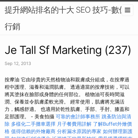
提升網站排名的十大 SEO 技巧-數位
行銷
Je Tall Sf Marketing (237)
Sep 12, 2013
按摩油 它由珍貴的天然植物油和親膚成分組成，在按摩過
程中護理、滋養和滋潤肌膚。 透過適當的按摩技術，可以
將其塗抹在臉部或身體的任何部位。 植物油可長時間滋
潤、保養並令肌膚柔軟光滑。 經常使用，肌膚將充滿活
力，觸感舒適。 也適用於乾性肌膚、手部、手肘、膝蓋和
足部護理。 - 美食拍攝
可靠的會計師事務所
跳蚤防治與清
除
多樣化二手攤車選擇
月子餐費用詳解
了解Buffet外燴價
格
值得信賴的外燴廠商
分析漏水原因的專家
如何辦理新護