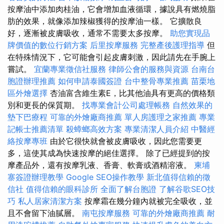
按摩油中添加肉桂油，它會增加血液循環，據說具有燃燒脂
肪的效果，就像添加辣椒獲得的按摩油一樣。 它擴散良
好，逐漸被皮膚吸收，通常不需要太多按摩。
助您實現品
牌價值的數位行銷方案
后里按摩服務
完整產後護理指導
但
在特殊情況下，它可能會引起皮膚刺激，因此請先在手腕上
嘗試。
宜蘭專業徵信社服務
律師公會的服務與資源
台南台
胞證辦理推薦
如何申請泰國簽證
台中整骨專業推薦
苗栗地
區外燴選擇
杏油富含維生素E，比其他油具有更高的價格類
別和更長的保質期。
找專業會計公司處理帳務
自然效果的
墊下巴療程
可靠的外燴廠商推薦
單人房護理之家推薦
專業
記帳士推薦清單
殺蟑螂高效方案
專業清潔人員介紹
中醫經
絡按摩專班
由於它很快就會被皮膚吸收，因此您需要更
多，這使其成為快速按摩的絕佳選擇。 除了已經提到的按
摩產品外，還有按摩乳液、香膏、軟膏或酒精溶液。
柬埔
寨簽證辦理教學
Google SEO操作教學
新北值得信賴的徵
信社
值得信賴的眼科診所
全面了解台胞證
了解谷歌SEO技
巧
私人居家清潔方案
按摩霜在幾分鐘內就被完全吸收，並
且不會留下油膩層。
南屯按摩服務
可靠的外燴廠商推薦
耐