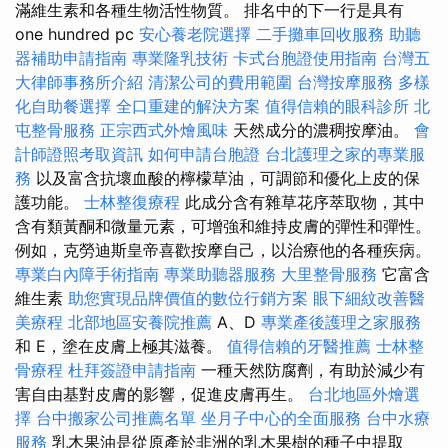
滿維生素和各種生物活性物質。 排名中的下一行是具有
one hundred pc
安心養老院選擇
二手攤車回收服務
助聽
器補助申請指南
專業隆乳技術
卡式台胞證使用指南
台灣五
大律師事務所介紹
清潔公司的費用範圍
台灣按摩服務
多樣
化自助餐選擇
全口重建的解決方案
值得信賴的眼科診所
北
屯整骨服務
正宗西式外燴風味
天然成分的濃稠按摩油。
會
計師證照考取資訊
如何申請台胞證
台北護理之家的專業服
務
以及富含抗壞血酸的檸檬草油，可調節和優化上皮的保
護功能。
士林整復療程
此成分含有雜草花序萃取物，其中
含有類黃酮和微量元素，可增強和維持皮膚的彈性和彈性。
例如，克勞迪斯皇帝喜歡按摩自己，以治療他的各種疾病。
專業白內障手術指南
專業助聽器服務
大里整骨服務
它富含
維生素
助您實現品牌價值的數位行銷方案
眼下細紋改善醫
美療程
北部地區安養院推薦
A、D
專業產後護理之家服務
和 E，塗在皮膚上極其滋養。
值得信賴的牙醫推薦
士林整
骨療程
杜拜簽證申請指南
一種天然防腐劑，有助於減少有
害自由基對皮膚的影響，促進皮膚再生。
台北地區外燴選
擇
台中搬家公司推薦名單
坐月子中心的全面服務
台中水療
服務
乳木果油是從原產於非洲的乳木果樹的種子中提取