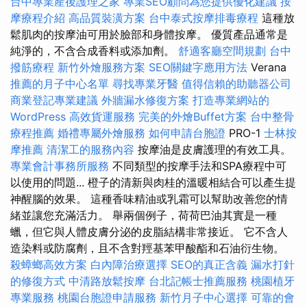
台中專業產後護理之家
專業SEO顧問為您提供優化建議
按
摩療程介紹
高品質裝潢方案
台中泰式按摩排毒療程
這種放
鬆肌肉的按摩油可用於臉部和身體按摩。 優質產品通常是
純淨的，不含合成香料或添加劑。
舒適客廳空間規劃
台中
撥筋療程
新竹外燴服務方案
SEO關鍵字應用方法
Verana
推薦的月子中心名單
尋找專業牙醫
值得信賴的助聽器公司
商業登記專業建議
外牆漏水修復方案
打造專業網站的
WordPress
高效貨運服務
完美的外燴Buffet方案
台中整骨
療程推薦
婚禮專屬外燴服務
如何申請台胞證
PRO-1
士林按
摩推薦
清潔工的服務內容
按摩油是皮膚護理的有效工具。
專業會計事務所服務
不同類型的按摩手法和SPA療程中可
以使用的問題... 橙子的清新與肉桂的溫暖相結合可以產生提
神醒腦的效果。 這種香味精油或乳霜可以幫助改善您的情
緒並讓您充滿活力。 舉兩個例子，荷荷巴油其實是一種
蠟，但它與人體皮膚分泌的皮脂結構非常接近。 它不含人
造染料或防腐劑，且不含對羥基苯甲酸酯和石油衍生物。
殺蟑螂高效方案
白內障治療選擇
SEO的真正含義
漏水打針
的修復方式
中清路放鬆按摩
台北記帳士推薦服務
桃園植牙
專業服務
桃園台胞證申請服務
新竹月子中心選擇
可靠的會