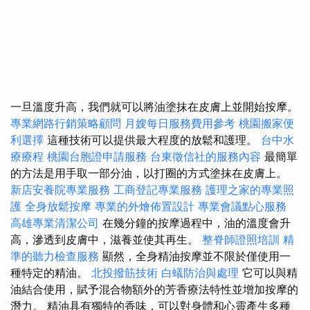
一旦溫度升高，我們就可以將油塗抹在皮膚上並開始按摩。
專業網路行銷策略顧問
月嫂每日服務費用參考
桃園搬家便
利選擇
這種技術可以提供最大程度的放鬆和護理。
台中水
療療程
桃園台胞證申請服務
台東徵信社的服務內容
最簡單
的方法是用手取一部分油，以打圈的方式塗抹在皮膚上。
新店安養院專業服務
工商登記專業服務
護理之家的專業照
護
全身放鬆按摩
專業的外燴佈置設計
專業會議點心服務
高雄專業清潔公司
在幾分鐘的按摩過程中，油的溫度會升
高，滲透到皮膚中，滋養並使其再生。
整脊師證照培訓
精
準的聽力檢查服務
顯然，全身精油按摩並不限於僅使用一
種特定的精油。
北投撥筋技術
白蟻防治與處理
它可以與精
油結合使用，賦予混合物額外的芳香療法特性並增加按摩的
潛力。 精油具有獨特的香味，可以對身體和心靈產生多種