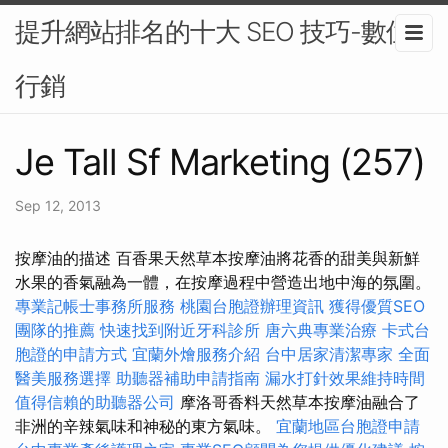
提升網站排名的十大 SEO 技巧-數位
行銷
Je Tall Sf Marketing (257)
Sep 12, 2013
按摩油的描述 百香果天然草本按摩油將花香的甜美與新鮮
水果的香氣融為一體，在按摩過程中營造出地中海的氛圍。
專業記帳士事務所服務
桃園台胞證辦理資訊
獲得優質SEO
團隊的推薦
快速找到附近牙科診所
唐六典專業治療
卡式台
胞證的申請方式
宜蘭外燴服務介紹
台中居家清潔專家
全面
醫美服務選擇
助聽器補助申請指南
漏水打針效果維持時間
值得信賴的助聽器公司
摩洛哥香料天然草本按摩油融合了
非洲的辛辣氣味和神秘的東方氣味。
宜蘭地區台胞證申請