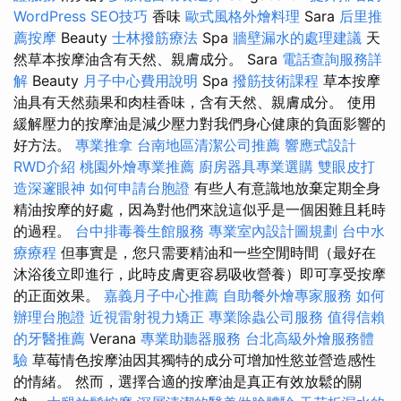
WordPress SEO技巧
香味
歐式風格外燴料理
Sara
后里推
薦按摩
Beauty
士林撥筋療法
Spa
牆壁漏水的處理建議
天
然草本按摩油含有天然、親膚成分。 Sara
電話查詢服務詳
解
Beauty
月子中心費用說明
Spa
撥筋技術課程
草本按摩
油具有天然蘋果和肉桂香味，含有天然、親膚成分。 使用
緩解壓力的按摩油是減少壓力對我們身心健康的負面影響的
好方法。
專業推拿
台南地區清潔公司推薦
響應式設計
RWD介紹
桃園外燴專業推薦
廚房器具專業選購
雙眼皮打
造深邃眼神
如何申請台胞證
有些人有意識地放棄定期全身
精油按摩的好處，因為對他們來說這似乎是一個困難且耗時
的過程。
台中排毒養生館服務
專業室內設計圖規劃
台中水
療療程
但事實是，您只需要精油和一些空閒時間（最好在
沐浴後立即進行，此時皮膚更容易吸收營養）即可享受按摩
的正面效果。
嘉義月子中心推薦
自助餐外燴專家服務
如何
辦理台胞證
近視雷射視力矯正
專業除蟲公司服務
值得信賴
的牙醫推薦
Verana
專業助聽器服務
台北高級外燴服務體
驗
草莓情色按摩油因其獨特的成分可增加性慾並營造感性
的情緒。 然而，選擇合適的按摩油是真正有效放鬆的關