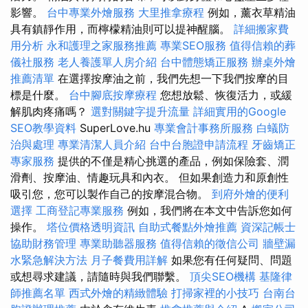
影響。
台中專業外燴服務
大里推拿療程
例如，薰衣草精油
具有鎮靜作用，而檸檬精油則可以提神醒腦。
詳細搬家費
用分析
永和護理之家服務推薦
專業SEO服務
值得信賴的葬
儀社服務
老人養護單人房介紹
台中體態矯正服務
辦桌外燴
推薦清單
在選擇按摩油之前，我們先想一下我們按摩的目
標是什麼。
台中腳底按摩療程
您想放鬆、恢復活力，或緩
解肌肉疼痛嗎？
選對關鍵字提升流量
詳細實用的Google
SEO教學資料
SuperLove.hu
專業會計事務所服務
白蟻防
治與處理
專業清潔人員介紹
台中台胞證申請流程
牙齒矯正
專家服務
提供的不僅是精心挑選的產品，例如保險套、潤
滑劑、按摩油、情趣玩具和內衣。 但如果創造力和原創性
吸引您，您可以製作自己的按摩混合物。
到府外燴的便利
選擇
工商登記專業服務
例如，我們將在本文中告訴您如何
操作。
塔位價格透明資訊
自助式餐點外燴推薦
資深記帳士
協助財務管理
專業助聽器服務
值得信賴的徵信公司
牆壁漏
水緊急解決方法
月子餐費用詳解
如果您有任何疑問、問題
或想尋求建議，請隨時與我們聯繫。
頂尖SEO機構
基隆律
師推薦名單
西式外燴的精緻體驗
打掃家裡的小技巧
台南台