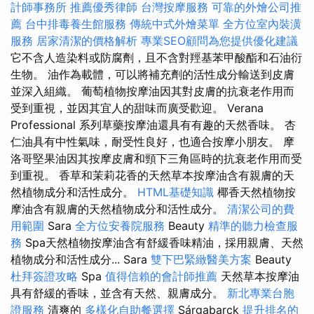
計師事務所
推薦優秀律師
台灣按摩服務
可靠的外燴公司推
薦
台中排毒養生館服務
傳統中式外燴菜單
全方位室內裝潢
服務
居家清潔的價格解析
專業SEO顧問為您提供優化建議
它不含人造染料或防腐劑，且不含對羥基苯甲酸酯和石油衍
生物。 油作為載體，可以將補充劑的活性成分輸送到皮膚
並深入組織。 葡萄植物按摩油因其對皮膚的抗衰老作用而
受到重視，並因其宜人的甜味而廣受歡迎。 Verana
Professional 系列草藥按摩油還具有有趣的天然香味。 杏
仁油具有中性氣味，耐受性良好，也適合按摩小朋友。 摩
洛哥堅果油因其按摩皮膚和頸下三角區時的抗衰老作用而受
到重視。 香草和茉莉花香的天然草本按摩油含有親膚的天
然植物成分和活性成分。
HTML基礎知識
椰香天然植物按
摩油含有親膚的天然植物成分和活性成分。
清潔公司的費
用範圍
Sara
全方位安養院服務
Beauty
精準的聽力檢查服
務
Spa天然植物按摩油含有舒緩香味精油，採用親膚、天然
植物成分和活性成分... Sara
雙下巴緊緻醫美方案
Beauty
杜拜簽證攻略
Spa
值得信賴的會計師推薦
天然草本按摩油
具有舒緩的香味，並含有天然、親膚成分。
新北專業台胞
證服務
清爽的
多樣化自助餐選擇
Sárgabarck
提升排名的