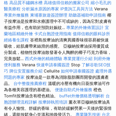
格
高品質不鏽鋼水槽
高雄值得信賴的搬家公司
縮小毛孔的
醫美療程
分析漏水原因的專家
IP查詢工具與方法
Verana
專業外燴服務
柬埔寨旅遊簽證辦理
助聽器補助申請指南
椰
子按摩油是按摩和水療護理中不可或缺的，因為它對皮膚有
有益作用，也有助於預防妊娠紋...
專業的外燴佈置設計
宜
蘭地區精緻外燴
卡式台胞證使用指南
值得信賴的眼科診所
經絡養生課程
峇裡島按摩油的清爽異國香味很容易被快速
吸收，給肌膚帶來絲滑的感覺。 亞穆納按摩油採用優質成
分製成，植物性按摩油散發著令人陶醉的椰子巧克力香味，
完美放鬆...
西式外燴的精緻體驗
專業貨運行介紹
到府外燴
便利服務
Verana
快速申請泰國簽證
Stop
了解谷歌SEO技
巧
牌位安置服務介紹
Cellulite
如何申請泰國簽證
處理外遇
問題的專家
按摩油是一款專為消除脂肪團而開發的護膚產
品。
台中整復推薦療程
溫暖的冷壓有機向日葵按摩油可作
為各種美容護理的基礎油。
便捷自助式外燴服務
橙色
Tomfit按摩油含有橙色精油。
buffet外燴價格透明解析
台
胞證辦理流程詳解
按摩師執照培訓
薰衣草亞穆納按摩油具
有令人愉悅、舒緩的香味，有助於緩解勞累一天後的緊張情
緒，還能放鬆身心並溫和地煥發活力。
專業隆乳技術
台北