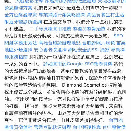
鍵。
大腿放鬆按摩
深層清潔的醫美做臉體驗
天花板漏水的
緊急處理方案
我們要如何找到最適合我們需求的一款呢？
全方位除蟲專家
專業網路行銷策略顧問
高品質養生村生活
附近牙醫診所查詢
在這篇文章中，我們分享一些有用的提
示和建議。
二手冷凍櫃實用推薦
整復與整骨治療
我們的按
摩油採用天然成分製成，可讓您在勞累一天後放鬆。
SEO
關鍵字應用方法
高雄台胞證辦理地點
台胞證照片規範
苗栗
地區外燴選擇
安心養老院選擇
網站安全的SSL憑證
專業律
師服務指南
將我們的一種油塗抹在您的皮膚上，並沉浸在
一系列的香水中。
詳細實用的Google SEO教學資料
我們
的天然按摩油有助於滋養，甚至使最乾燥的皮膚變得絲滑。
橙色肉桂亞穆納按摩油具有濃鬱的果香，保證為任何按摩沙
龍的按摩營造愉快的氛圍。 Diamond Cosmetics 按摩油
採用優質成分製成，並富含精心挑選的有助於緩解壓力的精
油。 使用我們的按摩油，您可以在家中享受舒緩壓力按摩
的好處。 鎂油是一種從天然來源獲得的天然液體，來自數
百萬年前有海洋的地區。 由於其天然脂肪含量和良好的滑
爽性，它們非常適合按摩，而且皮膚磨損得很好。
台南地
區優質徵信社
營業登記快速辦理
台中整復推薦
台中整骨價