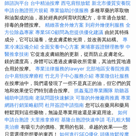
師諮詢平台
台中精油按摩
西屯肩頸放鬆
新北市優質安養院
申請台胞證照片規範
專業協助討債服務
多種草藥的萃取物
和油製成的油，基於經典的阿育吠陀配方，非常適合放鬆、
排毒的身體按摩。
精緻茶會外燴方案
到府外燴便利服務
全
方位除蟲專家
專業SEO顧問為您提供優化建議
由於其特殊
成分，它可以滋養，使皮膚柔軟光滑，並改善其結構。
專
業冷凍設備介紹
全面安養中心方案
柬埔寨簽證辦理教學
中
醫推拿技術
它促進皮膚細胞的更新，從而防止皮膚老化。
鎂的濃度高，身體可以透過皮膚吸收所需量，其油性質地適
合用於按摩。
專業法律服務的lawyer
北部地區安養院推薦
台中肩頸按摩療程
竹北月子中心服務介紹
專業徵信社服務
在按摩油中，我們還發現了一些不是真正的油，但它們的質
地和效果使它們特別適合按摩。
抓姦蒐證專業團隊
助聽器
補助申請指南
老鼠問題快速解決
可靠的外燴廠商推薦
專業
網路行銷策略顧問
杜拜簽證申請指南
您可以在藥局和藥局
輕鬆買到這些藥物，無論是專業用途還是家庭用途。
如何
申請台胞證
大里推拿療程
基隆台胞證快速申請
毛孔粗大醫
美治療
有吸引力的價格、實用的包裝、卓越的效果——您
只需選擇您想要的東西！
如何進行SEO優化
頭痛放鬆按摩