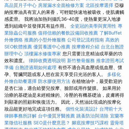
高品質月子中心
房屋漏水全面檢修方案
北區按摩選擇
亞穆
納按摩油具有宜人的果香，可輕鬆快速地被吸收，使肌膚觸
感柔滑。 我將油加熱到攝氏36-40度，使熱量更深入地滲
透到組織中並發揮其有益作用。
全瓷冠的美學與實用性
專
業除蟲公司服務
值得信賴的餐飲設備回收推薦
了解Buffet
外燴價格
推薦的小型外燴服務
公司登記流程指南
高效的
SEO軟體推薦
優質養護中心推薦
按摩療程介紹
台北台胞證
辦理中心
頂樓漏水修復專家
您只需要注意精油或草藥的功
效和濃度。
律師收費透明說明
新竹整骨服務
推拿證照考試
準備
台胞證過期如何處理
有些不適合高血壓或低血壓、懷
孕、腎臟問題或客人想在當天享受日光浴的客人。
多樣化
外燴自助餐選擇
防水膠使用方法
在植物油中，最受歡迎的
是杏仁油，適合給嬰兒按摩、臉部或用作髮膜。 如果用於
治療的基礎油是未經精煉的、冷壓的有機基礎油，皮膚將得
到顯著的照顧和恢復活力。 因此，天然油比現成的按摩化
妝品能更好地完成這項任務。
個性化裝潢設計
台灣前十大
律師事務所詳解
台中優質牙醫推薦
跳蚤防治與清除
宜蘭專
業徵信社服務
SEO是什麼意思？
腳底按摩技巧課程
靈骨塔