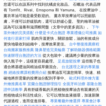
您還可以在該系列中找到抗橘皮化妝品。 石蠟油 代表品牌
有 Tomfit、Rival、Emspoma 和 Yamuna。 在按摩油中，
薰衣草油可能是最受歡迎的。 薰衣草按摩油可以照顧肌
膚，不僅可以舒緩肌肉，還可以舒緩心靈。 聖約翰草油被
認為可以滋養和滋潤椎間盤（文章中的更多資訊）。
下午
茶外燴的完美搭配
什麼是卡式台胞證
專業禮儀公司推薦
如
何進行居家打掃
肌肉升溫更快，關節放鬆，油的有效成分
更快地吸收到組織中，按摩效果更佳。
台中整復推薦療程
台南搬家服務推薦
隆鼻塑造完美輪廓
了解助聽器價格範圍
快速辦理台胞證的方法
從大包裝中，建議將少量的按摩油
倒入瓶子中，這樣更容易處理。
足底放鬆按摩
這些瓶子也
適合將基礎油與精油或草藥混合。
台北護理之家的專業服
務
經絡按摩課程費用介紹
按摩油泵可讓您簡單、快速、精
確地將所需量的按摩油分配到手掌中。
歐式料理外燴方案
外燴推薦名單
宜蘭台胞證辦理指引
全面牙科治療
基隆台胞
證申請教學
具有舒緩香氣的天然植物按摩油含有親膚的天
然植物成分和活性成分。 它可以增加血液循環，加速新陳
代謝過程，進而促進排毒。
專業餐廳外燴選擇
專業會計事