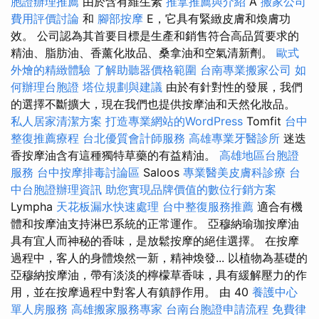
胞證辦理推薦
由於含有維生素
推拿推薦與介紹
A
搬家公司
費用評價討論
和
腳部按摩
E，它具有緊緻皮膚和煥膚功
效。 公司認為其首要目標是生產和銷售符合高品質要求的
精油、脂肪油、香薰化妝品、桑拿油和空氣清新劑。
歐式
外燴的精緻體驗
了解助聽器價格範圍
台南專業搬家公司
如
何辦理台胞證
塔位規劃與建議
由於有針對性的發展，我們
的選擇不斷擴大，現在我們也提供按摩油和天然化妝品。
私人居家清潔方案
打造專業網站的WordPress
Tomfit
台中
整復推薦療程
台北優質會計師服務
高雄專業牙醫診所
迷迭
香按摩油含有這種獨特草藥的有益精油。
高雄地區台胞證
服務
台中按摩排毒討論區
Saloos
專業醫美皮膚科診療
台
中台胞證辦理資訊
助您實現品牌價值的數位行銷方案
Lympha
天花板漏水快速處理
台中整復服務推薦
適合有機
體和按摩油支持淋巴系統的正常運作。 亞穆納瑜珈按摩油
具有宜人而神秘的香味，是放鬆按摩的絕佳選擇。 在按摩
過程中，客人的身體煥然一新，精神煥發... 以植物為基礎的
亞穆納按摩油，帶有淡淡的檸檬草香味，具有緩解壓力的作
用，並在按摩過程中對客人有鎮靜作用。 由 40
養護中心
單人房服務
高雄搬家服務專家
台南台胞證申請流程
免費律