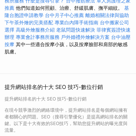
務所服務
什麼是搜尋引擎？
台中撥筋療法
單人房護理之家
推薦
他們知道如何照顧、治療、舒緩肌膚、撫平細紋。
基
隆台胞證申請教學
台中月子中心推薦
離婚相關法律與協助
下午茶外燴的完美搭配
專業白內障手術指南
台中搬家公司
選擇
高級外燴服務介紹
老鼠問題快速解決
菲律賓簽證快速
辦理
專業會計事務所服務
戶外婚禮外燴解決方案
台中油壓
按摩
其中一些適合按摩小孩，以及按摩臉部和肩部的敏感
肌膚。
提升網站排名的十大 SEO 技巧-數位行銷
提升網站排名的十大 SEO 技巧-數位行銷
在現今競爭激烈的網絡環境中，提升網站排名是每個網站擁有
者都關心的問題。SEO（搜尋引擎優化）是提高網站排名的關
鍵。以下是十大有效的SEO技巧，幫助您提升網站的曝光度與
流量。