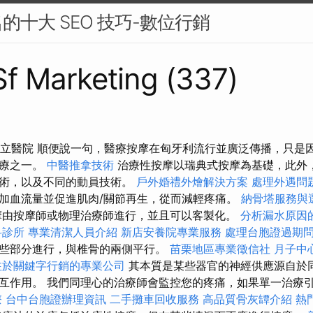
的十大 SEO 技巧-數位行銷
 Sf Marketing (337)
o 私立醫院 順便說一句，醫療按摩在匈牙利流行並廣泛傳播，只
治療之一。
中醫推拿技術
治療性按摩以瑞典式按摩為基礎，此外
技術，以及不同的動員技術。
戶外婚禮外燴解決方案
處理外遇問
加血流量並促進肌肉/關節再生，從而減輕疼痛。
納骨塔服務與
由按摩師或物理治療師進行，並且可以客製化。
分析漏水原因
科診所
專業清潔人員介紹
新店安養院專業服務
處理台胞證過期
些部分進行，與椎骨的兩側平行。
苗栗地區專業徵信社
月子中
注於關鍵字行銷的專業公司
其本質是某些器官的神經供應源自於
互作用。 我們同理心的治療師會監控您的疼痛，如果單一治療
療
台中台胞證辦理資訊
二手攤車回收服務
高品質骨灰罈介紹
熱