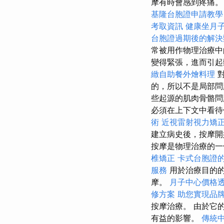
摩有時會感到疼痛。
基隆台胞證申請教學
考取資訊
健康坐月
台胞證過期後的解決
常被用作物理治療中
變得緊張，進而引
緻自助餐外燴料理
的，所以不是局部
些起源的肌肉骨骼
必須在上下文中看待
術
近視雷射視力矯
建立病史後，按摩開
按摩是物理治療的一
椎矯正
卡式台胞證
服務
用於治療目的的
摩。
月子中心價格
修方案
助您實現品
按摩治療。 由於它
有益的影響。
傳統