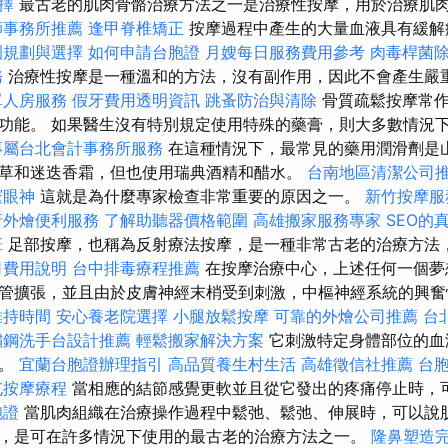
擇
最古老的肌肉骨骼治療方法之一是治療性按摩，用於治療肌
師事務所推薦
逢甲脊椎矯正
按摩過程中產生的大量血液具有緩解
園規劃與選擇
如何申請台胞證
月嫂每日服務費用參考
肉毒桿菌
務
治療性按摩是一種溫和的方法，沒有副作用，因此不會產生嚴
單人房服務
假牙費用透明資訊
跳蚤防治與清除
骨質疏鬆按摩常作
功能。 如果醫生沒有特別規定使用特殊的藥膏，則大多數情況
專屬台北會計事務所服務
在這種情況下，最常見的藥用潤滑劑是
草和迷迭香霜，但也使用瑞典酒精和醋水。
台南地區清潔公司
邃眼神
這就是為什麼專家檢查非常重要的原因之一。
新竹按摩
府外燴便利服務
了解助聽器價格範圍
高雄搬家服務專家
SEO的
班
足部按摩，也稱為反射療法按摩，是一種非常古老的治療方法
司費用說明
台中排毒療程推薦
在按摩治療中心，上述任何一個夢
管擴張，並且由於皮膚神經末梢受到刺激，中樞神經系統的興奮
維持時間
安心養老院選擇
小腿放鬆按摩
可靠的外燴公司推薦
台
鏽鋼洗手台設計推薦
輕鬆搬家解決方案
它刺激特定身體部位的血
現。
宜蘭台胞證辦理指引
高品質養生村生活
高雄徵信社推薦
台
屯按摩療程
當相應的結節感覺更軟並且從它發出的疼痛停止時，
胞證
當肌肉組織在治療操作過程中鬆弛、鬆弛、伸展時，可以說
，是可在許多情況下使用的最古老的治療方法之一。
隆鼻塑造