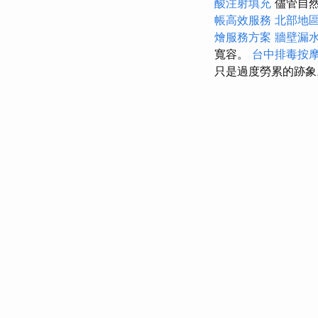
酸注射填充
儘管自然
帳高效服務
北部地
燴服務方案
牆壁漏
寬容。
台中排毒按
只是過度勞累的跡象