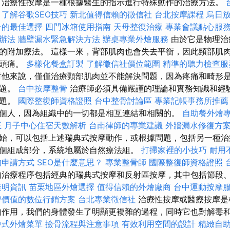
 治療性按摩是一種根據醫生的指示進行特殊動作的治療方法。
了解谷歌SEO技巧
新北值得信賴的徵信社
台北按摩課程
烏日
子的最佳選擇
四門冰箱使用指南
天母整復治療
專業會議點心服
辦法
牆壁漏水緊急解決方法
辦桌專業外燴服務
由於它是物理治
的附加療法。 這樣一來，背部肌肉也會失去平衡，因此頸部肌
起頭痛。
多樣化餐盒訂製
了解徵信社價位範圍
精準的聽力檢查服
對他來說，僅僅治療頸部肌肉並不能解決問題，因為疼痛和畸形
問題。
台中按摩整骨
治療師必須具備嚴謹的理論和實務知識和經
問題。
國際整復師資格證照
台中整骨討論區
專業記帳事務所推薦
個人，因為組織中的一切都是相互連結和相關的。
自助餐外燴
正
月子中心住宿天數解析
台南律師的專業建議
外牆漏水修復方
始，可以包括上述瑞典式按摩動作，或根據問題，包括另一種治
個組成部分，系統地屬於自然療法組。
打掃家裡的小技巧
耐用
的申請方式
SEO是什麼意思？
專業整骨師
國際整復師資格證照
治療程序包括經典的瑞典式按摩和反射區按摩，其中包括節段
透明資訊
苗栗地區外燴選擇
值得信賴的外燴廠商
台中運動按摩
牌價值的數位行銷方案
台北專業徵信社
治療性按摩或醫療按摩是
的作用，我們的身體發生了明顯更複雜的過程，同時它也對解毒
中式外燴菜單
撿骨流程與注意事項
有效利用空間的設計
精緻自