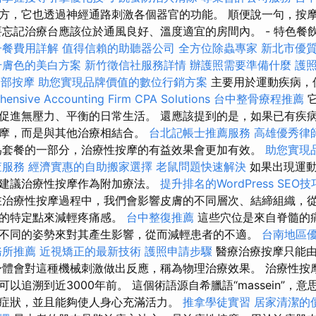
方，它也透過神經通路刺激各個器官的功能。 順便說一句，按
要忘記治療台應該位於通風良好、溫度適宜的房間內。 - 特色餐
子餐費用詳解
值得信賴的助聽器公司
全方位除蟲專家
新北市優
升膚色的美白方案
新竹徵信社服務詳情
辦護照需要準備什麼
護
腳部按摩
助您實現品牌價值的數位行銷方案
主要用於運動疾病，
ensive Accounting Firm CPA Solutions
台中整骨療程推薦
促進無壓力、平衡的日常生活。 還應該提到的是，如果已有疾
按摩，而是與其他治療相結合。
台北記帳士推薦服務
高雄優秀律
套餐的一部分，治療性按摩的有益效果會更加有效。
助您實現
查服務
經濟實惠的自助搬家選擇
老鼠問題快速解決
如果出現運動
建議治療性按摩作為附加療法。
提升排名的WordPress SEO技
治療性按摩過程中，我們會影響皮膚的不同層次、結締組織，
體的特定點來減輕疼痛感。
台中整復推薦
這些穴位是來自脊髓的
不同的姿勢來對其產生影響，從而減輕患者的不適。
台南地區
務所推薦
近視矯正的最新技術
護照申請步驟
醫療治療按摩只能由
身體會對這種機械刺激做出反應，稱為物理治療效果。 治療性按
以追溯到近3000年前。 這個術語源自希臘語“massein”，意
症狀，並且能夠使人身心充滿活力。
推拿學徒實習
居家清潔的