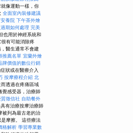
摩就像運動一樣，你
飲
全面室內裝修建議
質安養院
下午茶外燴
照過期如何處理
完美
但也用於神經系統和
它很有可能消除疼
病，醫生通常不會建
師推薦名單
宜蘭外燴
品牌價值的數位行銷
症狀或在醫療介入
巧
按摩療程介紹
北
從而透過在疼痛區域
痛覺感受器，治療師
優質徵信社
自助餐外
具有治療按摩治療師
摩被列為最古老的治
思是摩擦。 這些療法
價格解析
學習專業數