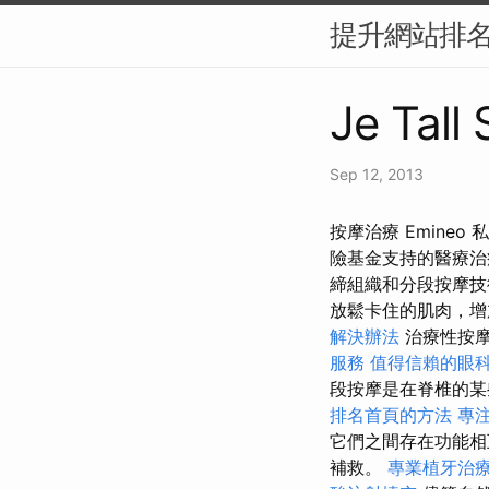
提升網站排名
Je Tall
Sep 12, 2013
按摩治療 Emine
險基金支持的醫療
締組織和分段按摩
放鬆卡住的肌肉，增
解決辦法
治療性按摩
服務
值得信賴的眼
段按摩是在脊椎的某
排名首頁的方法
專
它們之間存在功能相
補救。
專業植牙治