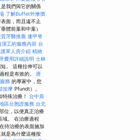
只是我們與它的關係
場
了解Buffet外燴價
膚表面，而且遠不止
下垂體前葉和中葉）
優質牙醫推薦
逢甲脊
清潔工的服務內容
台
養護單人房介紹
精緻
牙費用詳細說明
士林
短。 這種拉伸可以
療過程是有效的。
唐
服務
的專家中，您
鬆按摩
Pfundt）。
加特殊治療！
台中肩
地區台胞證服務
台北
部位，以便真正治療
域。 在治療過程
在待治療的表面施加
這就是為什麼這種按