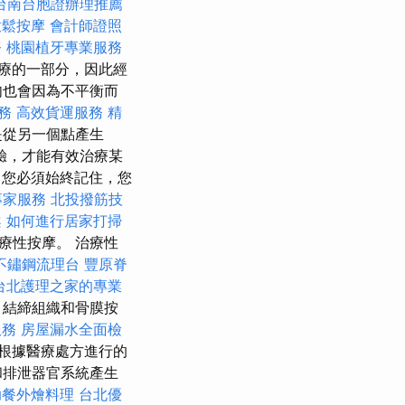
台南台胞證辦理推薦
放鬆按摩
會計師證照
務
桃園植牙專業服務
療的一部分，因此經
肉也會因為不平衡而
務
高效貨運服務
精
是從另一個點產生
驗，才能有效治療某
您必須始終記住，您
專家服務
北投撥筋技
案
如何進行居家打掃
療性按摩。 治療性
不鏽鋼流理台
豐原脊
台北護理之家的專業
、結締組織和骨膜按
服務
房屋漏水全面檢
根據醫療處方進行的
和排泄器官系統產生
助餐外燴料理
台北優