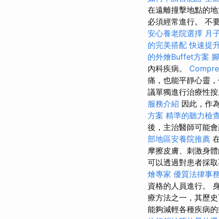
在遠離撞擊地點的地
必須經常進行。 不
安心養老院選擇
月
的完美搭配
快速提
的外燴Buffet方案
內科疾病。
Compreh
痛，也能平靜心靈，
議單獨進行治療性
服務介紹
因此，作為
方案
精準的聽力檢
後，主治醫師可能會
部地區安養院推薦
在
摩擦皮膚、刺激身
可以透過對患者採取
燴專家
優質法律事
資格的人員進行。 
療方法之一，其歷史可
能夠減輕各種疾病的