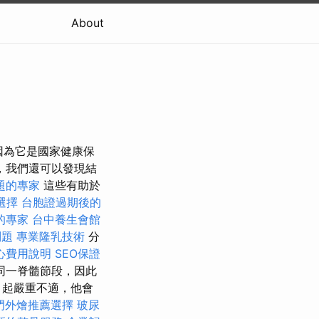
About
是因為它是國家健康保
，我們還可以發現結
題的專家
這些有助於
選擇
台胞證過期後的
的專家
台中養生會館
問題
專業隆乳技術
分
心費用說明
SEO保證
同一脊髓節段，因此
引起嚴重不適，他會
門外燴推薦選擇
玻尿