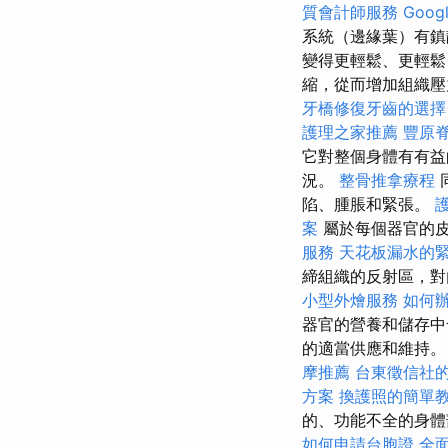
質會計師服務
Goog
系統（邊緣葉）有
變得更輕鬆、更輕
縮，從而增加組織
牙橋修復牙齒的選擇
護理之家推薦
豐原
它對整個身體有有益
況。
整骨推拿療程
陷、腫脹和緊張。
案
屬於每個器官的
服務
天花板漏水的
締組織的反射區，對
小型外燴服務
如何
器官的營養和儲存中
的適當供應和維持。
摩推薦
台東徵信社
方案
換護照的簡單
的、功能不全的身體
如何申請台胞證
全