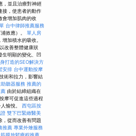
應，並且治療對神經
連接，使患者的動作
激會增加肌肉的收
單
台中律師推薦服務
幫浦效應）。
單人房
，增加積水的吸收。
以改善整體健康狀
發生明顯的變化、凹
身打造的SEO解決方
鬆安排
台中運動按摩
技術和拉力，影響結
業助聽器服務
推薦的
推薦
由於結締組織在
按摩可促進這些過程
令人愉悅。
西屯區按
胞證
雙下巴緊緻醫美
除，從而改善有問題
務推薦
專業外燴服務
中筋膜放鬆療程推薦