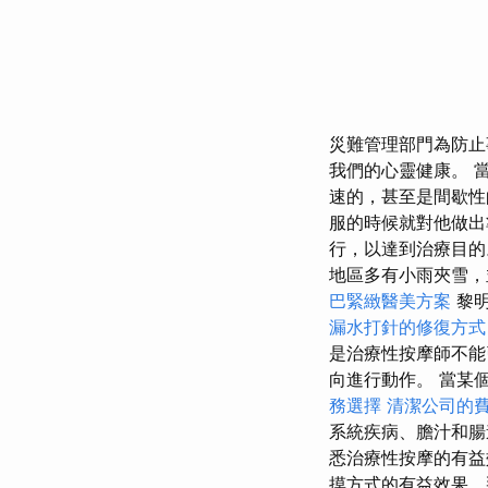
災難管理部門為防止
我們的心靈健康。 
速的，甚至是間歇
服的時候就對他做
行，以達到治療目
地區多​​有小雨夾
巴緊緻醫美方案
黎明
漏水打針的修復方式
是治療性按摩師不能
向進行動作。 當某
務選擇
清潔公司的
系統疾病、膽汁和
悉治療性按摩的有
摸方式的有益效果