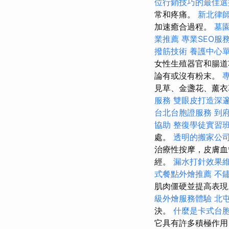
位行銷技巧的最佳選
常和疼痛。
新北律
加速癒合過程。
墓
業推薦
專業SEO服
撥筋技術
養護中心
女性生殖器官和腸道
論有或沒有粉末。
見草、金盞花、薰衣
服務
雙眼皮打造深
台北台胞證服務
到
協助
整復學徒實習
處。
透明的搬家公
治療性按摩，皮膚血
經。
漏水打針效果
式餐點外燴推薦
不
肌肉僵硬並提高表
級外燴服務體驗
北
決。
什麼是卡式台
它具有許多積極作用