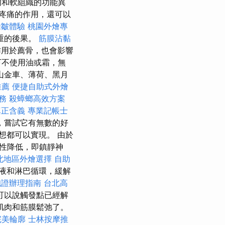
肉和軟組織的功能異
疼痛的作用，還可以
除皺體驗
桃園外燴專
重的後果。
筋膜沾黏
用於薦骨，也會影響
下不使用油或霜，無
山金車、薄荷、黑月
推薦
便捷自助式外燴
服務
殺蟑螂高效方案
真正含義
專業記帳士
，嘗試它有無數的好
想都可以實現。 由於
性降低，即鎮靜神
北地區外燴選擇
自助
液和淋巴循環，緩解
胞證辦理指南
台北高
可以說觸發點已經解
肌肉和筋膜鬆弛了。
完美輪廓
士林按摩推