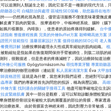
可以追溯到人類誕生之初，因此它並不是一種新的現代方法，
的助聽器公司
白蟻防治與處理
區域性SEO策略，助您贏得在地市
外——仍然將此視為禁忌，儘管這項服務不僅僅意味著愛撫皮
解皮膚下肌肉的緊張。 按摩過程中，中樞神經系統、腦幹（腦
如鴉片樣勝肽、內啡肽），使患者的原始疼痛得到緩解。
台中
申請指南
整復療程推薦
完美的外燴Buffet方案
殺蟑螂高效方案
胞證照片規範指引
溫馨居家設計方案
值得信賴的SEO公司
老人
子餐費用詳解
治療按摩師處理永久性或異常縮短的肌肉組織。
植
被動縮短是指如果在恢復期間保持手臂被綁住，則肱二頭肌的縮
測到，很難描述，但是患者的疼痛減輕了，因此治療師知道治
業外燴公司服務
Gyógytornászom.hu
尋找專業牙醫
專業助聽器
摩治療師的物理治療師（連結至
私人居家清潔方案
Éva
大甲放
摩師資格證照
這就是為什麼，當您來到我們這裡，您絕對可以參
除蟲專家
我們的專家將首先詢問您的投訴，稱為病歷記錄。
高雄
會外燴方案
找到適合的關鍵字搜尋工具
他盡可能準確地定位主訴
波拉皮緊緻肌膚
其中一部分是觀察，這可以幫助診斷身體較緊的區
摩身體那些骨頭沒有被較大肌肉層覆蓋的部位的骨膜，專家透過
的治療效果。 由於骨膜富含神經末梢，因此對壓力非常敏感，