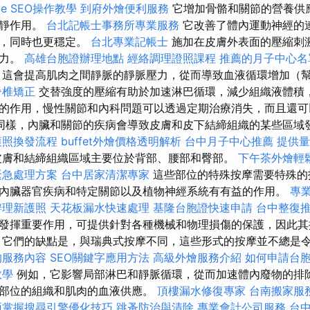
le SEO操作教學
到府外燴便利服務
它增加骨骼和關節的營養供
鎮靜作用。
台北記帳士事務所專業服務
它改善了體內運動神經的
鬆，同時也更穩定。
台北專業記帳士
施加在皮膚外表面的壓縮刺
壓力。
高雄台胞證辦理地點
經絡調理證照課程
推薦的月子中心名
這會提高肌肉之間靜脈的靜脈壓力，從而導致血液循環增加（
脊椎矯正
交替強度的壓縮有助於加速淋巴循環，減少組織液體積
的作用，慢性關節和內科問題可以透過定期治療消失，而且還可
同樣，內臟和關節的疾病會導致皮膚和皮下結締組織的某些區域
護照換發流程
buffet外燴價格透明解析
台中月子中心推薦
提供量
皮膚和結締組織區域主要位於背部、腰部和臀部。
下午茶外燴輕
緊急處理方案
台中居家清潔專家
這些部位的特殊按摩需要特殊的
內臟器官疾病和特定關節以及植物神經系統有有益的作用。
專
辦理新護照
天花板漏水快速處理
基隆台胞證快速申請
台中整復
發揮重要作用，可提供針對各種機械和物理損傷的保護，因此其
 它們的缺點是，與瑞典式按摩不同，這些形式的按摩並不總是
的服務內容
SEO關鍵字應用方法
高級外燴服務介紹
如何申請台
教學
例如，它影響局部淋巴和靜脈循環，從而加速體內廢物的排
部位的組織和肌肉的血液供應。
頂樓漏水修復專家
台南搬家服
面掌握搜尋引擎優化技巧
跳蚤防治與清除
專業會計公司服務
台