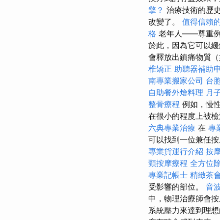
擎？
治療技術的歷史
改變了。
值得信賴
格
老年人——尊重例
於此，因為它可以緩
會釋放出鎮痛物質（
椎矯正
助聽器補助
南專業搬家公司
台
自助餐外燴料理
月
整骨療程
例如，慢性
在很小的程度上被檢
六典專業治療
在
專
可以找到一位兼任按
專業貨運行介紹
按
頸按摩療程
全方位
專業記帳士
精緻茶
受影響的部位。
音
中，物理治療師會按
系統壓力來達到理想