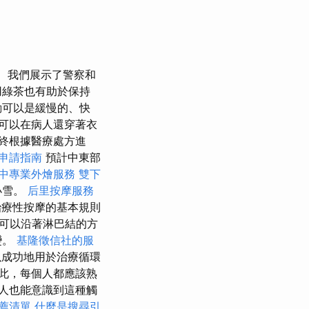
我們展示了警察和
用綠茶也有助於保持
動可以是緩慢的、快
可以在病人還穿著衣
終根據醫療處方進
申請指南
預計中東部
中專業外燴服務
雙下
小雪。
后里按摩服務
療性按摩的基本規則
可以沿著淋巴結的方
變。
基隆徵信社的服
以成功地用於治療循環
此，每個人都應該熟
人也能意識到這種觸
薦清單
什麼是搜尋引