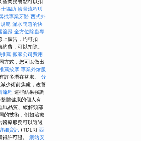
某些商務餐點可以扣
帳士協助
撿骨流程與
尋找專業牙醫
西式外
片規範
漏水問題的快
國簽證
全方位除蟲專
線上廣告，均可扣
續約費，可以扣除。
師推薦
搬家公司費用
同方式，您可以做出
推薦按摩
專業外燴服
有許多潛在益處。
分
減少術前焦慮，改善
請流程
這些結果強調
善整體健康的個人有
睡眠品質、緩解頸部
同的技術，例如治療
合醫療服務可以透過
詳細資訊
(TDLR)
西
獲得許可證。
網站安