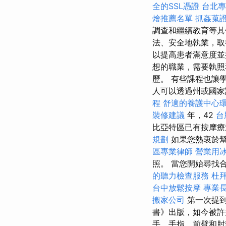
全的SSL憑證
台北專
燴推薦名單
抓姦蒐
調查和繼續教育等其
法、安全地執業，取
以提高患者滿意度並
想的職業，需要執照
歷。 有些課程也讓
人可以透過州或國家
程
舒適的養護中心
裝修建議
年，42
台
比亞特區已有按摩
規劃
如果您熱衷於幫
區專業律師
營業用
照。 當您開始尋找
的聽力檢查服務
杜
台中放鬆按摩
專業
搬家公司
第一次提
書》出版，如今被
手、手指、前臂和肘