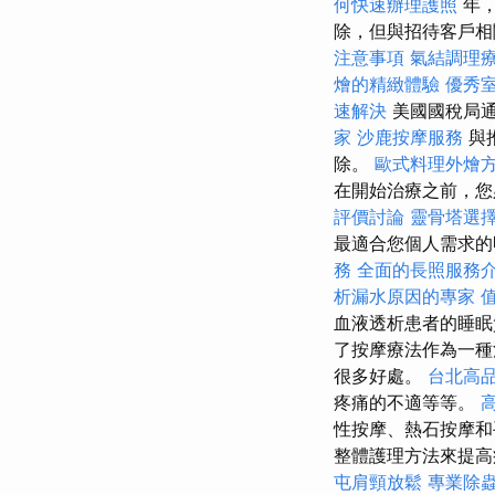
何快速辦理護照
年，
除，但與招待客戶相
注意事項
氣結調理
燴的精緻體驗
優秀
速解決
美國國稅局
家
沙鹿按摩服務
與
除。
歐式料理外燴
在開始治療之前，您
評價討論
靈骨塔選
最適合您個人需求
務
全面的長照服務
析漏水原因的專家
血液透析患者的睡
了按摩療法作為一種
很多好處。
台北高
疼痛的不適等等。
性按摩、熱石按摩
整體護理方法來提
屯肩頸放鬆
專業除