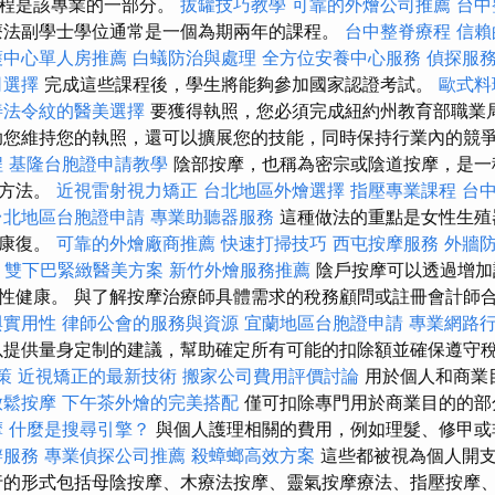
課程是該專業的一部分。
拔罐技巧教學
可靠的外燴公司推薦
台中
法副學士學位通常是一個為期兩年的課程。
台中整脊療程
信賴
護中心單人房推薦
白蟻防治與處理
全方位安養中心服務
偵探服
司選擇
完成這些課程後，學生將能夠參加國家認證考試。
歐式料
善法令紋的醫美選擇
要獲得執照，您必須完成紐約州教育部職業
助您維持您的執照，還可以擴展您的技能，同時保持行業內的競
程
基隆台胞證申請教學
陰部按摩，也稱為密宗或陰道按摩，是一
療方法。
近視雷射視力矯正
台北地區外燴選擇
指壓專業課程
台
台北地區台胞證申請
專業助聽器服務
這種做法的重點是女性生殖
和康復。
可靠的外燴廠商推薦
快速打掃技巧
西屯按摩服務
外牆
雙下巴緊緻醫美方案
新竹外燴服務推薦
陰戶按摩可以透過增加
性健康。 與了解按摩治療師具體需求的稅務顧問或註冊會計師
與實用性
律師公會的服務與資源
宜蘭地區台胞證申請
專業網路
提供量身定制的建議，幫助確定所有可能的扣除額並確保遵守
策
近視矯正的最新技術
搬家公司費用評價討論
用於個人和商業
放鬆按摩
下午茶外燴的完美搭配
僅可扣除專門用於商業目的的部
摩
什麼是搜尋引擎？
與個人護理相關的費用，例如理髮、修甲或
辦服務
專業偵探公司推薦
殺蟑螂高效方案
這些都被視為個人開支
行的形式包括母陰按摩、木療法按摩、靈氣按摩療法、指壓按摩