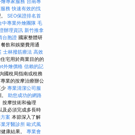
外燴專家服務
台南專
摩服務
快速有效的找
型。
SEO保證排名首
台中專業外燴團隊
毛
證辦理資訊
新竹推拿
請台胞證
國家整體研
，餐飲和娛樂費用通
案
士林撥筋療法
高效
住宅用於商業目的的
fet外燴價格
信賴的記
詢國稅局指南或稅務
有專業的按摩治療辦公
至少
專業清潔公司服
訓。
助您成功的網路
、按摩技術和倫理
以及必須完成多長時
決方案
本節深入了解
專業牙醫診所
歐式風
體健康結果。
專業會