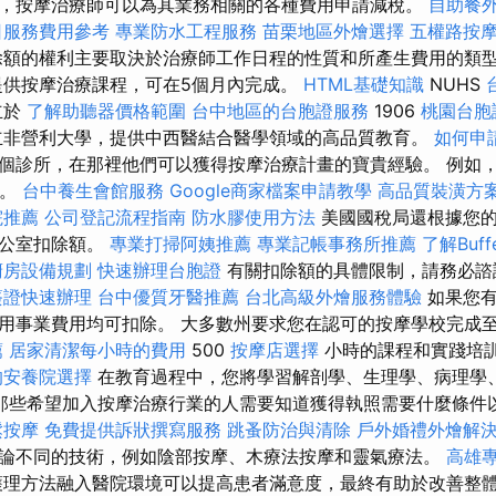
，按摩治療師可以為其業務相關的各種費用申請減稅。
自助餐
日服務費用參考
專業防水工程服務
苗栗地區外燴選擇
五權路按
額的權利主要取決於治療師工作日程的性質和所產生費用的類
供按摩治療課程，可在5個月內完成。
HTML基礎知識
NUHS
立於
了解助聽器價格範圍
台中地區的台胞證服務
1906
桃園台胞
立非營利大學，提供中西醫結合醫學領域的高品質教育。
如何申
個診所，在那裡他們可以獲得按摩治療計畫的寶貴經驗。 例如
%。
台中養生會館服務
Google商家檔案申請教學
高品質裝潢方
院推薦
公司登記流程指南
防水膠使用方法
美國國稅局還根據您的
辦公室扣除額。
專業打掃阿姨推薦
專業記帳事務所推薦
了解Buf
廚房設備規劃
快速辦理台胞證
有關扣除額的具體限制，請務必諮
簽證快速辦理
台中優質牙醫推薦
台北高級外燴服務體驗
如果您
用事業費用均可扣除。 大多數州要求您在認可的按摩學校完成
薦
居家清潔每小時的費用
500
按摩店選擇
小時的課程和實踐培
的安養院選擇
在教育過程中，您將學習解剖學、生理學、病理學
那些希望加入按摩治療行業的人需要知道獲得執照需要什麼條件
鬆按摩
免費提供訴狀撰寫服務
跳蚤防治與清除
戶外婚禮外燴解
論不同的技術，例如陰部按摩、木療法按摩和靈氣療法。
高雄
護理方法融入醫院環境可以提高患者滿意度，最終有助於改善整