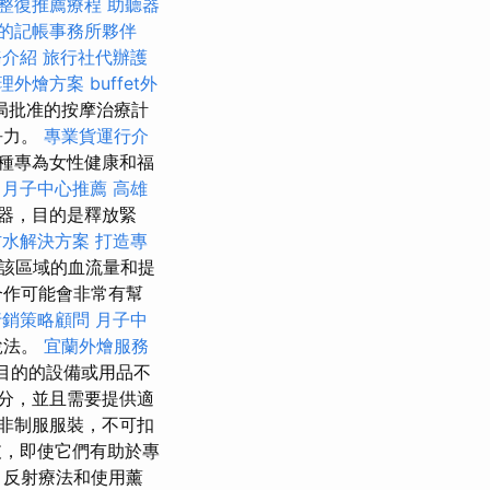
整復推薦療程
助聽器
的記帳事務所夥伴
務介紹
旅行社代辦護
理外燴方案
buffet外
局批准的按摩治療計
爭力。
專業貨運行介
種專為女性健康和福
中月子中心推薦
高雄
器，目的是釋放緊
防水解決方案
打造專
該區域的血流量和提
合作可能會非常有幫
行銷策略顧問
月子中
稅法。
宜蘭外燴服務
目的的設備或用品不
分，並且需要提供適
非制服服裝，不可扣
，即使它們有助於專
、反射療法和使用薰