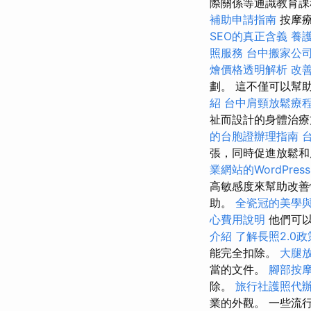
際關係等通識教育
補助申請指南
按摩療
SEO的真正含義
養
照服務
台中搬家公
燴價格透明解析
改
劃。 這不僅可以幫
紹
台中肩頸放鬆療
祉而設計的身體治
的台胞證辦理指南
張，同時促進放鬆
業網站的WordPress
高敏感度來幫助改善
助。
全瓷冠的美學
心費用說明
他們可以
介紹
了解長照2.0政
能完全扣除。
大腿
當的文件。
腳部按
除。
旅行社護照代
業的外觀。 一些流