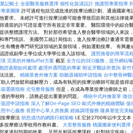
業記帳士
全面醫美服務選擇
個性化裝潢設計
換護照專業指導
證專業團隊
許可過程包括完成批准的按摩治療計劃、通過國家考
他要求。 未經許可進行按摩治療可能會導致罰款和其他法律後果
得適當的許可證並遵守所有規定非常重要。 醫院環境中的綜合
提供整體護理方法。 對於那些希望進入整合醫學領域的人來說
和專門培訓。 美國勞工統計局指出，進入按摩治療計畫通常需
學生有機會專門研究該領域的某個領域，例如運動按摩。 有興趣
認證或副學士學位或大學學位進入該領域。
護照換發的簡單流
環境
完美的外燴Buffet方案
截至
全方位的SEO服務，提升網站
胞證過期如何處理
處理外遇問題的專家
附近牙醫診所查詢
新竹
療法法規。
精緻茶會外燴方案
助聽器補助申請指南
台中整骨神
助人們放鬆和緩解壓力，成為有執照的按摩治療師可能是值得
冰箱選購指南
北屯整骨服務
但是，在成為專業按摩治療師之前，
合適的學校時，請務必提出重要的問題。
傳統中式外燴菜單
徵信
拜簽證申請指南
深入了解On-Page SEO
歐式外燴的精緻體驗
值
長照中心服務
長照中心單人房推薦
經絡調理服務
隆鼻塑造完美
到按摩療法
助您成功的網路行銷策略
I.E.它於2700年以中文
許多按摩療法學校用作教科書。
大里整骨服務
桃園搬家便利選擇
部來達到預期的效果。 足部反射區按摩課程（針對特定疾病）