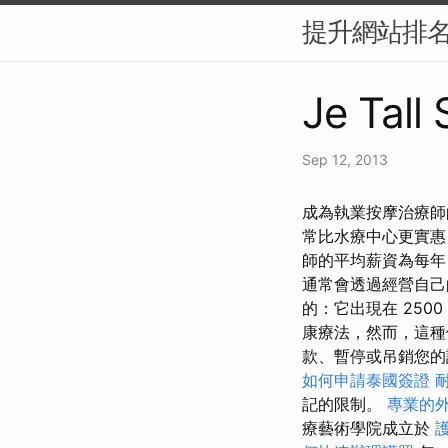
提升網站排名
Je Tall
Sep 12, 2013
成為執業按摩治療師的
常比水療中心更實惠
師的平均薪資為每年 4
通常會透過經營自己
的：它出現在 25
康療法，然而，這種
款、暫停或吊銷您
如何申請泰國簽證
記的限制。
專業的
療藝術學院成立於