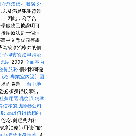
到府外燴便利服務
外
試以及滿足犯罪背景
。 因此，為了合
醫學服務已被證明可
，按摩療法是一個理
要高中文憑或同等學
成為按摩治療師的個
程
菲律賓簽證申請流
曝光度
2009
全面室內
整骨服務
個州和哥倫
醫服務
專業室內設計圖
追求的職業。
台中地
您必須獲得按摩執
社費用透明說明
精準
得信賴的助聽器公司
輪廓
高雄值得信賴的
文本《沙沙爾經典內科
按摩治療師用他們的
台中按摩服務推薦
足