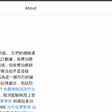
About
均值。 它們的價格通
統計數據，按摩治療
這個領域，但按摩治療師
摩療法似乎是這樣
認為是一種可行的健
致紀律處分，包括罰
1
免費律師諮詢平台
，取消駕駛執照上登
按摩專班
科羅拉多治
986
台中按摩整骨
如