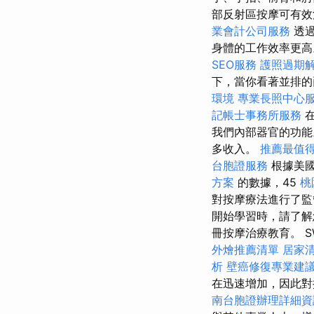
部反射區按摩可有效
業會計公司服務
透過
身體的工作效率更
SEO服務
護照過期
下，當你看著並排的
環境
專業長照中心
記帳士事務所服務
在
我們內部器官的功能
多收入。
推薦最值得
台胞證服務
根據美
方案
的數據，45
桃
對按摩療法進行了
開始學習時，請了解
冊按摩治療教育。 SW
外燴推薦清單
居家
析
壁癌修復專業建
在迅速增加，因此
南台胞證辦理詳細資