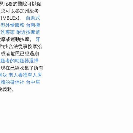
學服務的醫院可以促
，您可以參加州級考
(MBLEx)。
自助式
小型外燴服務
台南搬
清洗專家
附近按摩選
按摩或運動按摩。
牙
約州合法從事按摩治
，或者駕照已經過期
重聽者的助聽器選擇
現在已經收集了所有
解決
老人養護單人房
信賴的徵信社
台中肩
稅義務。