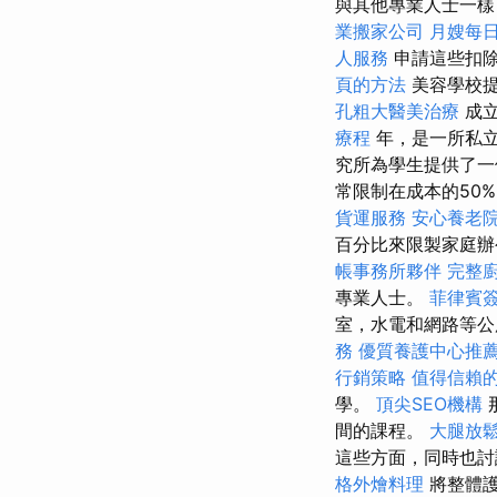
與其他專業人士一樣
業搬家公司
月嫂每
人服務
申請這些扣除
頁的方法
美容學校提
孔粗大醫美治療
成
療程
年，是一所私
究所為學生提供了一
常限制在成本的50
貨運服務
安心養老
百分比來限製家庭
帳事務所夥伴
完整
專業人士。
菲律賓
室，水電和網路等公
務
優質養護中心推
行銷策略
值得信賴
學。
頂尖SEO機構
間的課程。
大腿放
這些方面，同時也討
格外燴料理
將整體