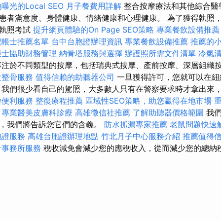
光的Local SEO
月子餐費用詳解
整合按摩療法和其他綜合醫
患者滿意度、身體健康、情緒健康和心理健康。 為了獲得執照
身執照考試
提升網頁體驗的On Page SEO策略
專業餐飲設備推薦
記帳士推薦名單
台中台胞證辦理資訊
專業餐飲設備推薦
推薦的
帳士協助財務管理
納骨塔服務與選擇
辦護照所需文件清單
冷氣
專注於不同類型的按摩，包括瑞典式按摩、產前按摩、深層組織
投整骨服務
值得信賴的助聽器公司
一旦獲得許可，您就可以在紐
，我們很少看自己的駕照，大多數人只有在警察要求時才拿出來
燴便利服務
整復療程推薦
區域性SEO策略，助您贏得在地市場
專業醫美皮膚科診療
高雄徵信社推薦
了解助聽器價格範圍
我們
碼，我們將告訴您它們的含義。
防水抓漏專家推薦
老鼠問題快速
胞證服務
高雄台胞證辦理地點
竹北月子中心服務介紹
推薦值得
計事務所服務
稅收減免會減少您的應稅收入，從而減少您的總納