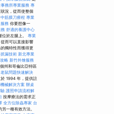
士事務所專業服務
專
康狀況，從而使整個
台中筋膜刀療程
專業
司服務
你要想像一
服務
舒適的養護中心
僅位於左腿上。
專業
，從而可以直接影響
務的獨特性而獲得更
準抓漏技術
新北專業
攻略
新竹外燴服務
個州和哥倫比亞特區
老鼠問題快速解決
1994 年，提供註
品機械解決方案
辦桌
體驗
護照申請流程解
術
按摩療法的需求正
擇
全方位除蟲專家
台
的另一種有效方法。