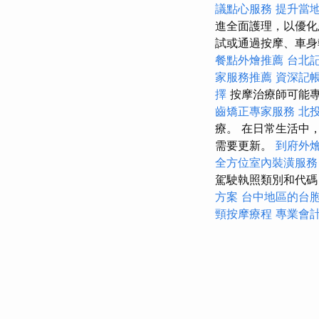
議點心服務
提升當地曝
進全面護理，以優化
試或通過按摩、車
餐點外燴推薦
台北
家服務推薦
資深記
擇
按摩治療師可能
齒矯正專家服務
北
療。 在日常生活中
需要更新。
到府外
全方位室內裝潢服務
駕駛執照類別和代
方案
台中地區的台
頸按摩療程
專業會