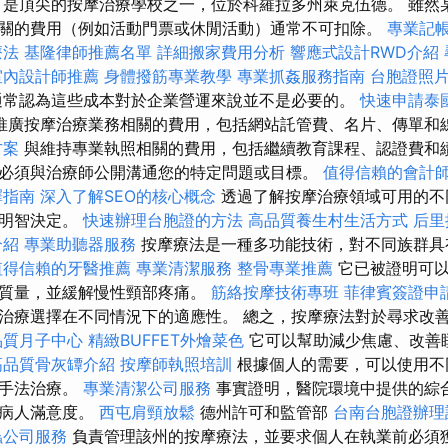
是頂尖的按摩治療學校之一，位於科羅拉多州萊克伍德。 雖然
關的費用（例如活動門票或休閒活動）通常不可扣除。
專業記
療法
基隆律師推薦名單
詳細搬家費用分析
響應式設計RWD介紹
室內設計師推薦
身體撥筋專業教學
專業抓姦服務指南
台胞證照
通常認為這些成本對於企業營運來說並不是必要的。
快速申請泰
推廣按摩治療業務相關的費用，包括網站託管費、名片、傳單和
方案
與維持專業執照相關的費用，包括繼續教育課程、認證費和
必須與治療師公開溝通您的特定問題或目標。
值得信賴的會計
擇指南
深入了解SEO的核心概念
透過了解按摩治療領域可用的不
的明智決定。
快速辦理台胞證的方法
高品質養生村生活方式
后里
介紹
專業助聽器服務
按摩療法是一種多功能技術，對不同族群具
值得信賴的牙醫推薦
專業清潔服務
整骨專業推薦
它已被證明可以
眠質量，並緩解慢性頸部疼痛。
筋絡按摩技術專班
菲律賓簽證申
治療選擇在不同情況下的適應性。 總之，按摩療法對於尋求改
品質月子中心
精緻BUFFET外燴菜色
它可以幫助減少焦慮、改善
高品質骨灰罈介紹
按摩師執照培訓
根據個人的需要，可以使用不
和手法治療。
專業清潔公司服務
事實證明，醫院環境中提供的綜
高病人滿意度。
西屯肩頸放鬆
德州許可和監管部
台南台胞證辦理
蟲公司服務
負責管理該州的按摩療法，並要求個人在執業前必須