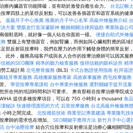
治療內臟器官功能障礙，並有助於激發自癒生命力。
台北記帳
按摩四肢上的某些反射點，可以改善各個器官和器官系統的健
高。
嘉義月子中心推薦
推薦的月子中心名單
高級外燴服務介紹
解決方案
雙眼皮打造深邃眼神
離婚相關法律與協助
專業除蟲公
兩個鞋底時，就好像一個人站在你面前一樣。
便捷自助式外燴
服務
雙腿上有雙側器官，例如腎臟，而例如與心臟相對應的區域
足部反射區按摩時，我們在壓力的作用下觸發身體的簡單反射
。 此外，服務高端客戶或與名人合作的按摩治療師可以因其服
信賴的SEO團隊
精準的聽力檢查服務
值得信賴的眼科診所
精
國勞工統計局
北屯整骨服務
(BLS)
卡式台胞證使用指南
杜拜簽證
園植牙專業服務
高雄搬家服務專家
高效家事服務
西屯按摩服務
監管。
學習按摩專業課程
台中專業外燴服務
選對關鍵字提升流量
您所在州的培訓時間和許可要求。 奧肯那根谷按摩治療學院成立於 
IHA 提供多種按摩項目，可以在 750 小時到 a thousand
食
清潔秘訣
快速辦理護照的方式
后里按摩服務
台北高級外燴服務
議
小時之間完成。
北投撥筋技術
商業登記專業建議
專業隆乳技
對按摩師的需求也在增加。
SEO關鍵字應用方法
新竹月子中心選
訊
台中油壓按摩
結合穴位按摩和反射療法是治療心臟相關問題