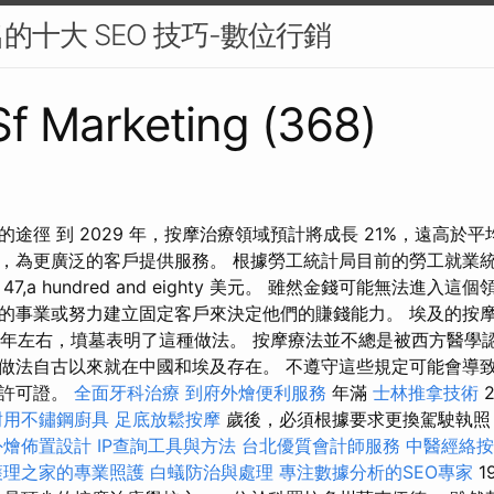
的十大 SEO 技巧-數位行銷
 Sf Marketing (368)
途徑 到 2029 年，按摩治療領域預計將成長 21%，遠高於平
，為更廣泛的客戶提供服務。 根據勞工統計局目前的勞工就業
7,a hundred and eighty 美元。 雖然金錢可能無法進入
的事業或努力建立固定客戶來決定他們的賺錢能力。 埃及的按
00 年左右，墳墓表明了這種做法。 按摩療法並不總是被西方醫學
做法自古以來就在中國和埃及存在。 不遵守這些規定可能會導
的許可證。
全面牙科治療
到府外燴便利服務
年滿
士林推拿技術
2
耐用不鏽鋼廚具
足底放鬆按摩
歲後，必須根據要求更換駕駛執照
外燴佈置設計
IP查詢工具與方法
台北優質會計師服務
中醫經絡
護理之家的專業照護
白蟻防治與處理
專注數據分析的SEO專家
1