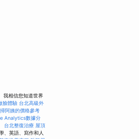
我相信您知道世界
做臉體驗
台北高級外
掃阿姨的價格參考
le Analytics數據分
。
台北整復治療
屋頂
學、英語、寫作和人