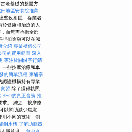
古老基礎的整體方
北部地區安養院推薦
這些反射區，從業者
衷於健康和治療的人
準，而無需承擔全部
這些扣除額可以在減
所介紹
專業禮儀公司
公司的費用範圍
深入
明
專注於關鍵字行銷
 一些按摩治療和車
發的簡單流程
柬埔寨
的認證機構持有專業
徒實習
除了獲得執照
薦
SEO的真正含義
推
要求。 總之，按摩療
可以幫助減少焦慮、
使用不同的技術，例
鏽鋼水槽
了解助聽器
病人滿意度。
台中水