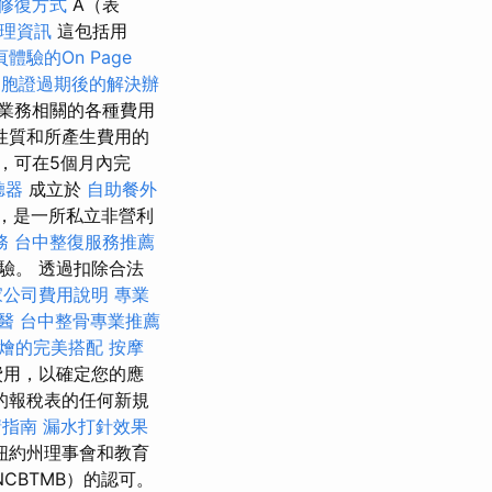
修復方式
A（表
理資訊
這包括用
體驗的On Page
台胞證過期後的解決辦
其業務相關的各種費用
性質和所產生費用的
，可在5個月內完
聽器
成立於
自助餐外
，是一所私立非營利
務
台中整復服務推薦
驗。 透過扣除合法
家公司費用說明
專業
醫
台中整骨專業推薦
燴的完美搭配
按摩
費用，以確定您的應
的報稅表的任何新規
請指南
漏水打針效果
紐約州理事會和教育
CBTMB）的認可。