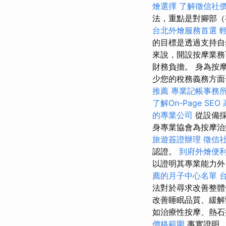
燴選擇
了解徵信社
法，重點是對腳部（
台北外燴服務首選
的目標是透過支持自
來說，開設按摩業務
財務負擔。 身為按
少您的稅務義務方面
推薦
專業記帳事務
了解On-Page SEO
的專業公司
從設備採
身專業協會為按摩
旅遊簽證辦理
徵信
認證。
到府外燴便
以證明其專業能力外
薦的月子中心名單
法對於尋求改善整
改善睡眠品質、緩
如治療性按摩、熱
價格範圍
事實證明，