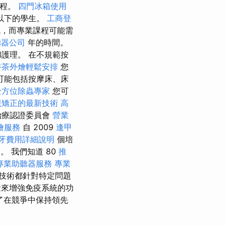
課程。
四門冰箱使用
以下的學生。
工商登
成，而專業課程可能需
聽器公司
年的時間。
護理。 在不規範按
午茶外燴輕鬆安排
您
可能包括按摩床、床
全方位除蟲專家
您可
視矯正的最新技術
高
治療認證委員會
營業
燴服務
自 2009
逢甲
牙費用詳細說明
個培
。 我們知道 80
推
專業助聽器服務
專業
技術都針對特定問題
量來增強免疫系統的功
了在競爭中保持領先