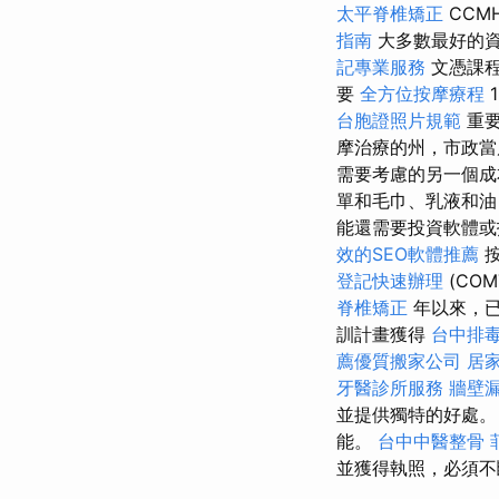
太平脊椎矯正
CCM
指南
大多數最好的
記專業服務
文憑課
要
全方位按摩療程
台胞證照片規範
重要
摩治療的州，市政當
需要考慮的另一個成
單和毛巾、乳液和油
能還需要投資軟體或
效的SEO軟體推薦
按
登記快速辦理
(COM
脊椎矯正
年以來，
訓計畫獲得
台中排
薦優質搬家公司
居
牙醫診所服務
牆壁
並提供獨特的好處
能。
台中中醫整骨
並獲得執照，必須不