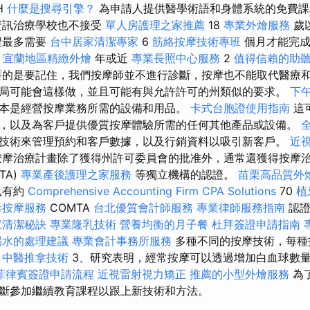
H
什麼是搜尋引擎？
為申請人提供醫學術語和身體系統的免費
資訊治療學校也不接受
單人房護理之家推薦
18
專業外燴服務
歲
程最多需要
台中居家清潔專家
6
筋絡按摩技術專班
個月才能完
1
宜蘭地區精緻外燴
年或近
專業長照中心服務
2
值得信賴的助
的是要記住，我們按摩師並不進行診斷，按摩也不能取代醫療和
局可能會這樣做，並且可能有與允許許可的州類似的要求。
下
本是經營按摩業務所需的設備和用品。
卡式台胞證使用指南
這
，以及為客戶提供優質按摩體驗所需的任何其他產品或設備。
技術來管理預約和客戶數據，以及行銷資料以吸引新客戶。
近
摩治療計畫除了獲得州許可委員會的批准外，通常還獲得按摩
TA)
專業產後護理之家服務
等獨立機構的認證。
苗栗高品質外
已有約
Comprehensive Accounting Firm CPA Solutions
70
植
毒按摩服務
COMTA
台北優質會計師服務
專業律師服務指南
認證
家清潔秘訣
專業隆乳技術
營養均衡的月子餐
杜拜簽證申請指南
漏水的處理建議
專業會計事務所服務
多種不同的按摩技術，每種
。
中醫推拿技術
3、研究表明，經常按摩可以透過增加白血球數
菲律賓簽證申請流程
近視雷射視力矯正
推薦的小型外燴服務
為
斷參加繼續教育課程以跟上新技術和方法。