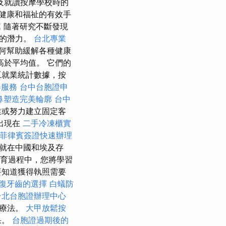
及就讀按摩學校時的
健康和福祉的有效手
薦
隨著研究不斷發現
大的潛力。
台北專業
何幫助緩解各種健康
高於平均值。 它們的
工就業統計數據，按
器服務
台中台胞證申
鼻塑造完美輪廓
台中
業或努力建立固定客
出現在
二手冷凍櫃實
菲律賓簽證快速辦理
就在中國和埃及存
教育過程中，您將學習
要知道獲得執照需要
復牙齒的選擇
白蟻防
台北台胞證辦理中心
氣療法。
大甲放鬆按
果。
台胞證過期後的