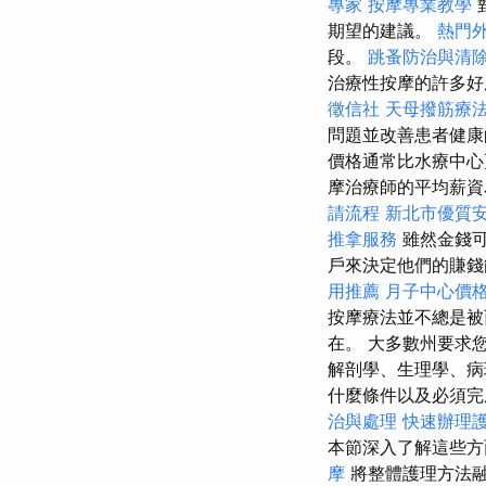
專家
按摩專業教學
期望的建議。
熱門
段。
跳蚤防治與清
治療性按摩的許多好
徵信社
天母撥筋療
問題並改善患者健康的
價格通常比水療中心
摩治療師的平均薪資為每年
請流程
新北市優質
推拿服務
雖然金錢
戶來決定他們的賺
用推薦
月子中心價
按摩療法並不總是被
在。 大多數州要求
解剖學、生理學、病
什麼條件以及必須
治與處理
快速辦理
本節深入了解這些方
摩
將整體護理方法