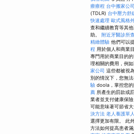
療療程
台中搬家公
(TDLR)
台中壓力舒
快速處理
歐式風格
查和繼續教育等其他
助。
附近牙醫診所
精緻體驗
他們可以提
程
用於個人和商業
專門用於商業目的的
理相關的費用，例如
家公司
這些都被視為
別的情況下，您無
驗
doola，掌控
薦
所產生的罰款或
業者並支付健康保
可能意味著可節省大
決方法
老人養護單
選擇更加有限。 此
方法如何提高患者