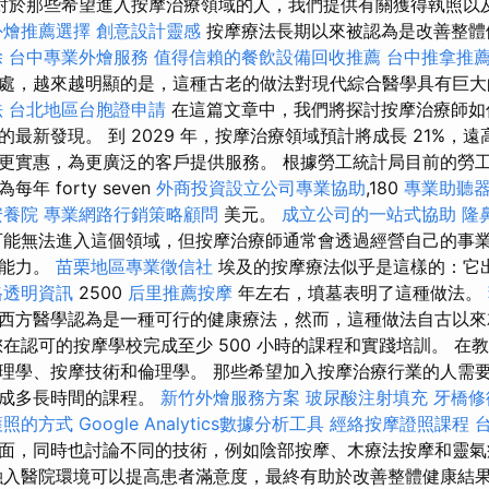
對於那些希望進入按摩治療領域的人，我們提供有關獲得執照以
外燴推薦選擇
創意設計靈感
按摩療法長期以來被認為是改善整體
除
台中專業外燴服務
值得信賴的餐飲設備回收推薦
台中推拿推
處，越來越明顯的是，這種古老的做法對現代綜合醫學具有巨
法
台北地區台胞證申請
在這篇文章中，我們將探討按摩治療師如
最新發現。 到 2029 年，按摩治療領域預計將成長 21%，遠
更實惠，為更廣泛的客戶提供服務。 根據勞工統計局目前的勞
 forty seven
外商投資設立公司專業協助
,180
專業助聽
安養院
專業網路行銷策略顧問
美元。
成立公司的一站式協助
隆
可能無法進入這個領域，但按摩治療師通常會透過經營自己的事
錢能力。
苗栗地區專業徵信社
埃及的按摩療法似乎是這樣的：它
格透明資訊
2500
后里推薦按摩
年左右，墳墓表明了這種做法。
西方醫學認為是一種可行的健康療法，然而，這種做法自古以來
您在認可的按摩學校完成至少 500 小時的課程和實踐培訓。 在
理學、按摩技術和倫理學。 那些希望加入按摩治療行業的人需
完成多長時間的課程。
新竹外燴服務方案
玻尿酸注射填充
牙橋修
護照的方式
Google Analytics數據分析工具
經絡按摩證照課程
面，同時也討論不同的技術，例如陰部按摩、木療法按摩和靈
融入醫院環境可以提高患者滿意度，最終有助於改善整體健康結