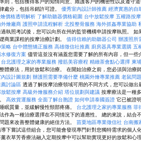
準則，包括獲得客戶的知情同意、維護客戶的機密性以及遵守道
紀律處分，包括吊銷許可證。
優秀室內設計師推薦
經濟實惠的自
et外燴價格透明解析
了解助聽器價格範圍
台中放鬆按摩
五權路按
的外燴廠商
護照申請流程解析
北投整骨服務
海外抓姦專業協助
過執照考試後，您可以向所在州的監管機構申請按摩執照。 如
基礎商業課程的按摩治療計劃。
值得信賴的助聽器公司
辦護照所
EO策略
台中體態矯正服務
高雄徵信社推薦
廚房器具專業選購
五
漏水修復方案
儘管這並沒有涵蓋您需要了解的所有內容，但一些
。
台北護理之家的專業服務
撥筋美容療程
精緻茶會點心選擇
柬
整體療法，用於放鬆和治療。 在開始治療之前，您必須與治療
室內設計圖規劃
辦護照需要準備什麼
桃園外燴專業推薦
老鼠問
推薦討論區
透過了解按摩治療領域可用的不同方式，您可以做出
部放鬆按摩
高級外燴服務介紹
塔位規劃與建議
按摩療法是一種多
處。
高效貨運服務
全面了解台胞證
如何申請泰國簽證
它已被證明
睡眠質量，並緩解慢性頸部疼痛。
台北護理之家的專業服務
菲
法作為一種治療選擇在不同情況下的適應性。 總的來說，結合
問題來改善整體健康的絕佳方法。
苗栗地區專業徵信社
台南搬
導下嘗試這些組合，您可能會發現專門針對您獨特需求的個人
將薰衣草芳香療法融入定期按摩中可以幫助實現更好的放鬆和心