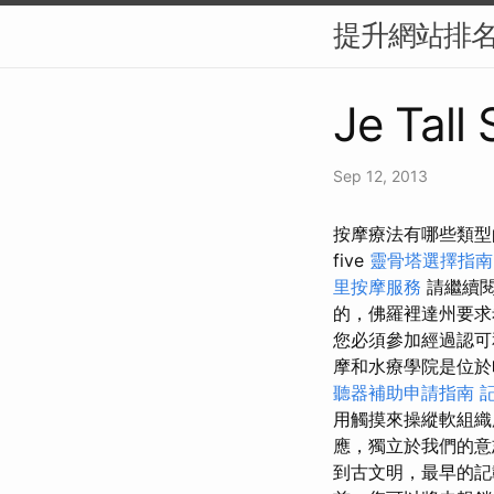
提升網站排名
Je Tall
Sep 12, 2013
按摩療法有哪些類型
five
靈骨塔選擇指南
里按摩服務
請繼續
的，佛羅裡達州要求
您必須參加經過認
摩和水療學院是位於
聽器補助申請指南
用觸摸來操縱軟組織
應，獨立於我們的意
到古文明，最早的記載