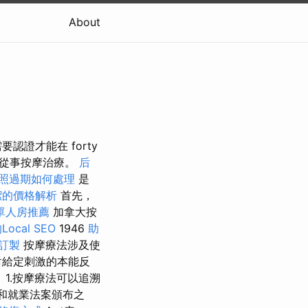
About
證才能在 forty
從事按摩治療。
后
照過期如何處理
是
潔的價格解析
首先，
單人房推薦
加拿大按
cal SEO
1946
助
訂製
按摩療法涉及使
對給定刺激的本能反
1.按摩療法可以追溯
和就業法案頒布之