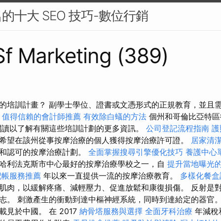
的十大 SEO 技巧-數位行銷
 Sf Marketing (389)
的培訓計畫？ 副學士學位、證書或文憑形式的正規教育，並且需要認
值得信賴的會計師推薦
有效除白蟻的方法
個州和哥倫比亞特區
閱讀以了解有關這些培訓計劃的更多資訊。
公司登記流程指南
護
希望在該州從事按摩治療的個人獲得按摩治療許可證。
居家清
可和認可的按摩治療計劃。
全面掌握搜尋引擎優化技巧
養護中心
哈利法克斯市中心最好的按摩治療學校之一，自
提升當地曝光的Lo
記帳服務推薦
年以來一直提供一流的按摩治療教育。
多樣化餐盒
肌肉，以緩解疼痛、減輕壓力、促進放鬆和康復損傷。 反射是
志。 刺激產生的衝動到達中樞神經系統，同時到達給定的器官。 
見於中國。 在 2017
納骨塔服務與選擇
全面牙科治療
年減稅