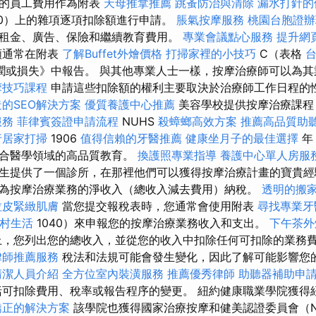
銷的員工費用作為附表
天母推拿推薦
跳蚤防治與清除
漏水打針的
40）上的雜項逐項扣除額進行申請。
脹氣按摩服務
桃園台胞證辦
租金、廣告、保險和繼續教育費用。
專業會議點心服務
提升網頁
額通常在附表
了解Buffet外燴價格
打掃家裡的小技巧
C（表格
利潤或損失》中報告。 與其他專業人士一樣，按摩治療師可以為
摩技巧課程
申請這些扣除額的權利主要取決於治療師工作日程的
的SEO解決方案
優質養護中心推薦
美容學校提供按摩治療課程
服務
菲律賓簽證申請流程
NUHS
殺蟑螂高效方案
推薦高品質助
行居家打掃
1906
值得信賴的牙醫推薦
健康坐月子的最佳選擇
年
結合醫學領域的高品質教育。
換護照專業指導
養護中心單人房服
生提供了一個診所，在那裡他們可以獲得按摩治療計畫的寶貴經
為按摩治療業務的淨收入（總收入減去費用）納稅。
透明的搬
拉皮緊緻肌膚
當您提交報稅表時，您通常會使用附表
尋找專業牙
村生活
1040）來申報您的按摩治療業務收入和支出。
下午茶外
上，您列出您的總收入，並從您的收入中扣除任何可扣除的業務
律師推薦服務
稅法和法規可能會發生變化，因此了解可能影響您
清潔人員介紹
全方位室內裝潢服務
推薦優秀律師
助聽器補助申
可扣除費用、稅率或報告程序的變更。 紐約健康職業學院獲得
矯正的解決方案
該學院也獲得國家治療按摩和健美認證委員會（N