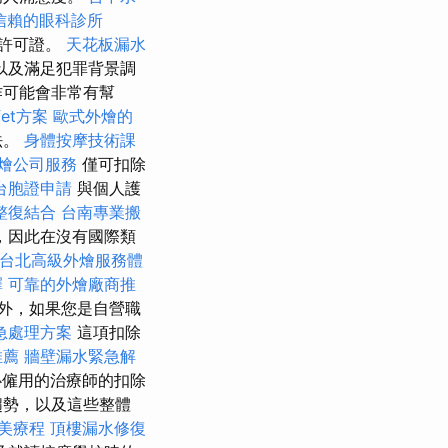
信賴的眼科診所
得許可證。
天花板漏水
以及滿足犯罪背景調
作可能會非常有幫
et方案
歐式外燴的
法。
身體按摩技術課
燴公司服務
僅可扣除
台胞證申請
與個人護
整復結合
台南專業搬
，因此在沒有國際類
台北高級外燴服務體
擇
可靠的外燴廠商推
外，如果您是自營職
急處理方案
這項扣除
推薦
牆壁漏水緊急解
僱用的治療師的扣除
趨勢，以及這些整體
美療程
頂樓漏水修復