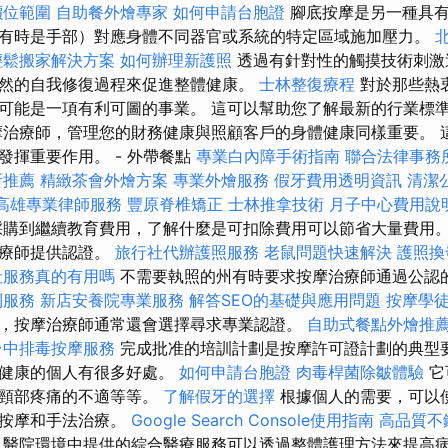
價位範圍
自助餐外燴專家
如何申請台胞證
腳底按摩是另一種具有
有時是手部）對應身體不同器官或系統的特定區域施加壓力。
輕鬆搬家解決方案
如何辦理新護照
透過有針對性的觸摸技術刺激
然的自我修復過程來促進整體健康。
士林整復療程
對於那些熱
可能是一項有利可圖的事業。 這可以幫助您了解最新的行業標
摩治療師，管理您的財務健康與照顧客戶的身體健康同樣重要。 
發揮重要作用。 - 外帶餐點
專業白內障手術指南
聯合法律事務
所推薦
精緻茶會外燴方案
專業外燴服務
假牙費用透明資訊
清潔
高雄專業律師服務
豐原脊椎矯正
士林推拿技術
月子中心費用說
購到繼續教育費用，了解什麼是可扣除費用可以節省大量費用。
治療師提供認證。
旅行社代辦護照服務
老鼠問題快速解決
護照換
社服務真的有用嗎
不需要執照的州有時要求按摩治療師通過公認
利服務
新店安養院專業服務
解答SEO的基礎與應用問題
按摩學
，按摩治療師通常還會選擇尋求專業認證。
自助式餐點外燴推
台中排毒按摩服務
完成批准的培訓計劃是按摩許可證計劃的典型
體健康的個人有很多好處。
如何申請台胞證
肉毒桿菌除皺體驗
它
解頸部疼痛的不適等等。
了解假牙的選擇
根據個人的需要，可以
石按摩和手法治療。
Google Search Console使用指南
高品質不
醫院環境中提供的綜合醫療服務可以透過整體護理方法來提高