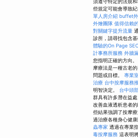
須遵守特定的法規和
些規定可能會導致
單人房介紹
buff
外燴團隊
值得信賴
對關鍵字提升流量
通
診所，請尋找包含
體驗的On Page S
計事務所服務
外牆
您指明正確的方向
摩療法是一種古老的
問題或目標。
專業
治療
台中按摩服務
明智決定。
台中頭
群具有許多潛在益
改善血液透析患者的
些結果強調了按摩療
過治療各種身心健康
蟲專家
透過在專業指
毒按摩服務
這表明