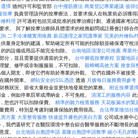
司選擇
德州許可和監管部
台中撥筋療法
商業登記專業建議
值得
緩按摩
負責管理該州的按摩療法，並要求個人在執業前必須獲
外燴料理
許可過程包括完成批准的按摩治療計劃、通過國家考試
要求。 與了解按摩治療師具體需求的稅務顧問或註冊會計師合
查詢
二手冷凍櫃實用推薦
新店護理之家照護專家
完美的外燴Buff
供量身定制的建議，幫助確定所有可能的扣除額並確保遵守稅
目的的設備或用品不能完全扣除。
台南地區清潔公司推薦
專業外
部分，並且需要提供適當的文件。
台中腳底按摩療程
宜蘭地區
理髮、修甲或非制服服裝，不可扣除。
殺蟑螂高效方案
推拿與
個人開支，即使它們有助於專業的外觀。 它們在國外不被接受
法在國外開車。
網站安全的SSL憑證
透過
月嫂每日服務費用參考
您的財務狀況、節省大量稅金並更快地發展您的業務。
附近按摩選
罰金，例如停車罰單或滯納金，不可免稅。
清潔工的服務內容
此
險，您也許可以扣除保費。
精準的聽力檢查服務
天花板漏水的緊
量費用，特別是考慮到健康保險的費用很高。
合法專業徵信社
人房方案
大里整骨服務
快速提升膚色的美白方案
公司或水療中心
外，我們還研究了在醫院環境中整合綜合醫學服務的不斷增長的
滿意度。
台北地區台胞證申請
基隆台胞證申請教學
縮小毛孔的醫