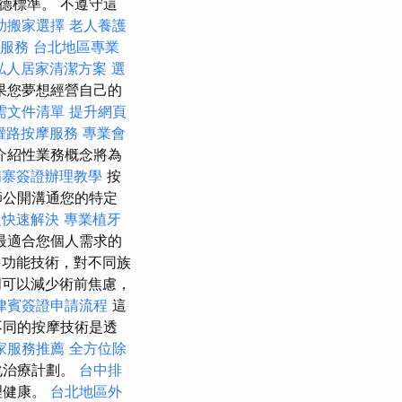
德標準。 不遵守這
助搬家選擇
老人養護
摩服務
台北地區專業
私人居家清潔方案
選
果您夢想經營自己的
需文件清單
提升網頁
權路按摩服務
專業會
介紹性業務概念將為
埔寨簽證辦理教學
按
師公開溝通您的特定
題快速解決
專業植牙
最適合您個人需求的
功能技術，對不同族
可以減少術前焦慮，
律賓簽證申請流程
這
不同的按摩技術是透
家服務推薦
全方位除
化治療計劃。
台中排
理健康。
台北地區外