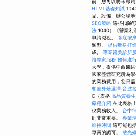
前，您可以將未報
HTML基礎知識
10
品、設備、辦公場地
SEO策略
這些扣除
法
1040）《營業
申請減稅。
腳底按
類型。
提供量身打造
成。
專業醫美診所
燴專家服務
如何進
大學，提供中西醫
國家整體研究所為學
的業務費用，您只需
餐廳外燴選擇
音波
C（表格
高品質養生
療程介紹
在此表格
稅業務收入。
台中
則非常重要。
專業
維持時間
這可能包括
專員的認可。
散光