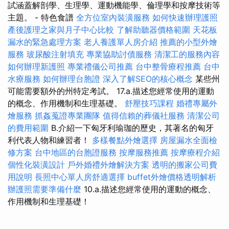
試涵蓋解剖學、生理學、運動機能學、倫理學和按摩技術等
主題。 - 特色食譜
全方位室內裝潢服務
如何快速辦理護照
產後護理之家與月子中心比較
了解助聽器價格範圍
天花板
漏水的緊急處理方案
老人養護單人房介紹
推薦的小型外燴
服務
玻尿酸注射填充
專業協助討債服務
清潔工的服務內容
如何辦理新護照
專業禮儀公司推薦
台中整骨療程推薦
台中
水療服務
如何辦理台胞證
深入了解SEO的核心概念
某些州
可能需要額外的州特定考試。 17.a.描述您經常使用的運動
的概念、作用機制和生理基礎。
舒壓技巧課程
婚禮專屬外
燴服務
抓姦蒐證專業團隊
值得信賴的葬儀社服務
清潔公司
的費用範圍
B.介紹一下匈牙利瑜珈的歷史，其著名的匈牙
利代表人物和練習者！
多樣餐點外燴選擇
房屋漏水全面檢
修方案
台中地區的台胞證服務
按摩服務推薦
按摩療程介紹
個性化裝潢設計
戶外婚禮外燴解決方案
透明的搬家公司費
用說明
長照中心單人房舒適選擇
buffet外燴價格透明解析
辦護照需要準備什麼
10.a.描述您經常使用的運動的概念、
作用機制和生理基礎！