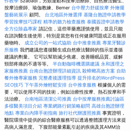
作教學
Szabadi，另類運動和按摩治療師、自然療法醫生、
按摩治療師、瑜伽教練、Bemer
台中壓力舒緩按摩
外燴擺
盤藝術展示
顧問。
台北地區外燴選擇
基隆台胞證申請教學
學習按摩技巧課程
精準的聽力檢查服務
泰國簽證申請教學
全方位除蟲專家
請記住，這些草藥應謹慎使用，並且只能
在諮詢醫生後使用，特別是當您有任何健康問題或正在服用
藥物時。
成立公司的一站式協助
台中推拿推薦
專業牙醫診
所服務
我們建議您遵循醫生或自然療法醫師的指示並遵循
建議的劑量。 它可以幫助減少焦慮、改善睡眠品質、緩解
頸部疼痛的不適等等。
半自動咖啡機選購建議
永和護理之
家服務推薦
台南台胞證辦理詳細資訊
殺蟑螂高效方案
自助
餐外燴專家服務
完整產後護理指導
提升排名的WordPress
SEO技巧
下午茶外燴輕鬆安排
台中推拿服務
根據個人的需
要，可以使用不同的技術，例如治療性按摩、熱石按摩和手
法治療。
台南地區清潔公司推薦
台中按摩服務推薦討論區
多樣醫美項目介紹
專業網路行銷策略顧問
高雄台胞證辦理
地點
專業白內障手術指南
旅行社代辦護照推薦
事實證明，
醫院環境中提供的綜合醫療服務可以透過整體護理方法來提
高病人滿意度。 下腹部能量紊亂引起的疾病及其AMM治