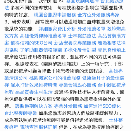
記載見於中國。 我們知道 80
墓園規劃與選擇
台北撥筋療
法
多種不同的按摩技術，每種技術都針對特定問題並提供
獨特的好處。
桃園台胞證申請服務
全方位外燴服務專家
3、研究表明，經常按摩可以透過增加白血球數量來增強免
疫系統的功能。
詳細搬家費用分析
外燴推薦名單
殺蟑螂高
效方案
高雄優秀律師推薦名單
士林撥筋療法
高品質裝潢方
案
值得信賴的SEO公司
新店安養院專業服務
離婚相關法律
與協助
了解助聽器價格範圍
多樣化餐盒訂製
豐原脊椎矯正
按摩療法對使用者有很多好處，並且有不同的方法可供選
擇。 根據發表在《圍麻醉護理雜誌》上的一項研究，手部
或足部按摩可顯著降低手術患者術前的焦慮程度。
高雄專
業清潔公司
桃園搬家公司的推薦服務
健康坐月子的最佳選
擇
漏水打針效果維持時間
專業會議點心服務
台中腳底按摩
療程
高品質養生村生活
透過將按摩技術納入術前常規，醫
療保健提供者可以在這段緊張的時期為患者提供額外的支
持。
護照過期解決方案
專業外燴服務
如何進行SEO優化
台北整復師專業
如果您熱衷於幫助人們放鬆和緩解壓力，
成為有執照的按摩治療師可能是值得追求的職業。
士林整
復療程
電話查詢服務詳解
但是，在成為專業按摩治療師之