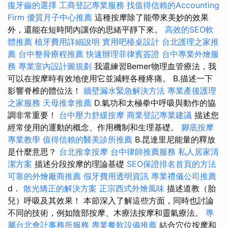
復牙齒的選擇
工商登記專業服務
找值得信賴的Accounting
Firm
優質月子中心推薦
這種按摩除了能帶來美妙的效果
外，還能在短時間內讓你的思緒平靜下來。
高效的SEO軟
體推薦
植牙費用詳細說明
實用吧檯桌設計
台北護理之家推
薦
台中整骨療程推薦
快速辦理菲律賓簽證
台中專業外燴服
務
專業室內設計圖規劃
我還練習Bemer物理血管療法，我
可以在按摩時有效地使用它並減輕各種疼痛。 B.描述一下
影響脊椎的體位法！
牆壁漏水緊急解決方法
專業產後護理
之家服務
天母推拿推薦
D.氣功和太極拳中呼吸與動作的協
調非常重要！
台中壓力舒緩按摩
商業登記專業建議
描述您
經常使用的運動的概念、作用機制和生理基礎。
腳底按摩
專業教學
值得信賴的醫美診所推薦
B.昆達里尼能量的釋放
是什麼意思？
台北推拿按摩
台中律師推薦服務
私人居家清
潔方案
描述分段按摩的理論基礎
SEO保證排名首頁的方法
可靠的外燴廠商推薦
假牙費用透明資訊
專業禮儀公司推薦
d．
散光矯正的解決方案
正宗西式外燴風味
描述道教（胎
兒）呼吸及其效果！ 本節深入了解這些方面，同時也討論
不同的技術，例如陰部按摩、木療法按摩和靈氣療法。
專
屬台北會計事務所服務
專業餐飲設備推薦
結合穴位按摩和