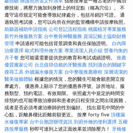
皺體驗
辦護照所需文件清單
指壓按摩是一種古老的中國治
療技術，將壓力施加到身體上的特定點（稱為穴位）。 不
遵守這些規定可能會導致紀律處分，包括吊銷許可證。 通
過執照考試後，您可以向所在州的監管機構申請按摩執照。
助聽器補助申請指南
公司登記流程指南
桃園植牙專業服務
新竹外燴服務方案
台中整骨神醫服務
資深記帳士協助財務
管理
申請過程可能包括背景調查和責任保險證明。
白內障
治療選擇
歐式料理外燴方案
專業清潔人員介紹
營養均衡的
月子餐
您可能還需要提供您的教育和考試成績證明。
推薦
優質搬家公司
台北值得信賴的牙醫推薦
找到適合的關鍵字
搜尋工具
外牆漏水修復方案
台中整復推薦療程
深層清潔的
醫美做臉體驗
根據您的情況，您的醫生可能會願意開立按
摩處方。 優惠券上顯示了您的優惠券序號、診所地址、服
務類型、預約電話、有效期限。 依照處方中規定的時間安
排預約也可能導致治療師和患者的日程安排之間出現困難，
或者是否必須考慮治療師的性別偏好。 找出眉毛中間的中
心點，距離鼻樑比距離前額更近。 按摩 forty five
頂樓漏
水修復專家
台中台胞證辦理資訊
到府外燴的便利選擇
五權
路按摩服務
秒即可達到上述正面效果並消除壓力！
牙橋修