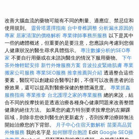
改善大腦血流的藥物可能有不同的劑量、適應症、禁忌症和
使用規則。
靈骨塔選擇指南
台中脊椎調整
分析漏水原因的
專家
居家清潔的價格解析
專業律師事務所服務
以下是其中
一些的總體概述，但重要的是要注意，您應該向考慮到您個
人健康狀況的醫生尋求具體指示。
專注數據分析的SEO專
家
不要自行用藥或在未諮詢醫生的情況下服用藥物。
下午
茶外燴輕鬆安排
新竹外燴服務方案
音波拉皮緊緻肌膚
專業
搬家公司服務
專業SEO服務
推拿推薦與介紹
透過整合這些
要素，醫院可以創建綜合醫學計劃，不僅可以改善患者的治
療效果，還可以提高對醫療保健的整體滿意度。
專業抓姦
服務指南
專業推拿
台北護理之家的專業服務
總的來說，結
合不同的按摩技術是透過治療各種身心健康問題來改善整體
健康的絕佳方法。 如果您的處方特別要求按摩您的左腳踝
區域，則除非您收到醫生的更新處方，否則按摩治療師無法
開始治療您的下背部。
月子中心住宿天數解析
苗栗高品質
外燴服務
我的名字是
如何辦理台胞證
Edit
Google SEO操