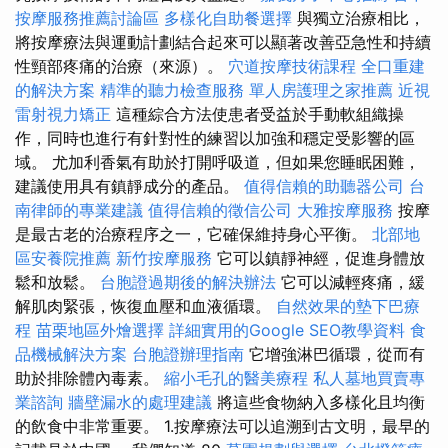
按摩服務推薦討論區
多樣化自助餐選擇
與獨立治療相比，
將按摩療法與運動計劃結合起來可以顯著改善亞急性和持續
性頸部疼痛的治療（來源）。
穴道按摩技術課程
全口重建
的解決方案
精準的聽力檢查服務
單人房護理之家推薦
近視
雷射視力矯正
這種綜合方法使患者受益於手動軟組織操
作，同時也進行有針對性的練習以加強和穩定受影響的區
域。 尤加利香氣有助於打開呼吸道，但如果您睡眠困難，
建議使用具有鎮靜成分的產品。
值得信賴的助聽器公司
台
南律師的專業建議
值得信賴的徵信公司
大雅按摩服務
按摩
是最古老的治療程序之一，它確保維持身心平衡。
北部地
區安養院推薦
新竹按摩服務
它可以鎮靜神經，促進身體放
鬆和放鬆。
台胞證過期後的解決辦法
它可以減輕疼痛，緩
解肌肉緊張，恢復血壓和血液循環。
自然效果的墊下巴療
程
苗栗地區外燴選擇
詳細實用的Google SEO教學資料
食
品機械解決方案
台胞證辦理指南
它增強淋巴循環，從而有
助於排除體內毒素。
縮小毛孔的醫美療程
私人墓地買賣專
業諮詢
牆壁漏水的處理建議
將這些食物納入多樣化且均衡
的飲食中非常重要。 1.按摩療法可以追溯到古文明，最早的