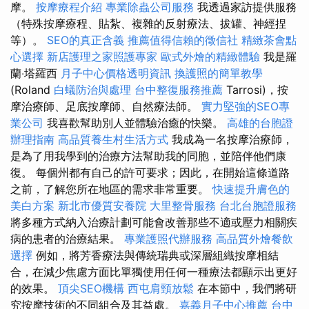
摩。
按摩療程介紹
專業除蟲公司服務
我透過家訪提供服務
（特殊按摩療程、貼紮、複雜的反射療法、拔罐、神經捏
等）。
SEO的真正含義
推薦值得信賴的徵信社
精緻茶會點
心選擇
新店護理之家照護專家
歐式外燴的精緻體驗
我是羅
蘭‧塔羅西
月子中心價格透明資訊
換護照的簡單教學
(Roland
白蟻防治與處理
台中整復服務推薦
Tarrosi)，按
摩治療師、足底按摩師、自然療法師。
實力堅強的SEO專
業公司
我喜歡幫助別人並體驗治癒的快樂。
高雄的台胞證
辦理指南
高品質養生村生活方式
我成為一名按摩治療師，
是為了用我學到的治療方法幫助我的同胞，並陪伴他們康
復。 每個州都有自己的許可要求；因此，在開始這條道路
之前，了解您所在地區的需求非常重要。
快速提升膚色的
美白方案
新北市優質安養院
大里整骨服務
台北台胞證服務
將多種方式納入治療計劃可能會改善那些不適或壓力相關疾
病的患者的治療結果。
專業護照代辦服務
高品質外燴餐飲
選擇
例如，將芳香療法與傳統瑞典或深層組織按摩相結
合，在減少焦慮方面比單獨使用任何一種療法都顯示出更好
的效果。
頂尖SEO機構
西屯肩頸放鬆
在本節中，我們將研
究按摩技術的不同組合及其益處。
嘉義月子中心推薦
台中