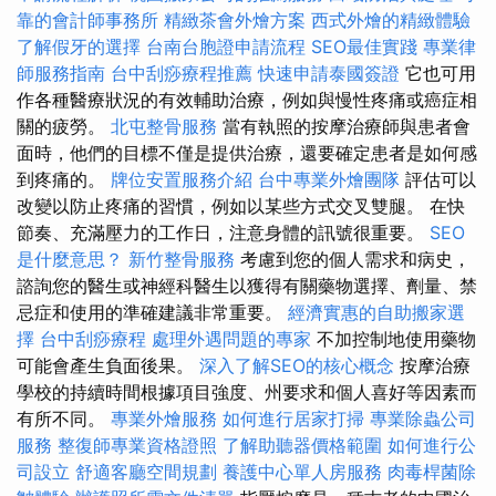
靠的會計師事務所
精緻茶會外燴方案
西式外燴的精緻體驗
了解假牙的選擇
台南台胞證申請流程
SEO最佳實踐
專業律
師服務指南
台中刮痧療程推薦
快速申請泰國簽證
它也可用
作各種醫療狀況的有效輔助治療，例如與慢性疼痛或癌症相
關的疲勞。
北屯整骨服務
當有執照的按摩治療師與患者會
面時，他們的目標不僅是提供治療，還要確定患者是如何感
到疼痛的。
牌位安置服務介紹
台中專業外燴團隊
評估可以
改變以防止疼痛的習慣，例如以某些方式交叉雙腿。 在快
節奏、充滿壓力的工作日，注意身體的訊號很重要。
SEO
是什麼意思？
新竹整骨服務
考慮到您的個人需求和病史，
諮詢您的醫生或神經科醫生以獲得有關藥物選擇、劑量、禁
忌症和使用的準確建議非常重要。
經濟實惠的自助搬家選
擇
台中刮痧療程
處理外遇問題的專家
不加控制地使用藥物
可能會產生負面後果。
深入了解SEO的核心概念
按摩治療
學校的持續時間根據項目強度、州要求和個人喜好等因素而
有所不同。
專業外燴服務
如何進行居家打掃
專業除蟲公司
服務
整復師專業資格證照
了解助聽器價格範圍
如何進行公
司設立
舒適客廳空間規劃
養護中心單人房服務
肉毒桿菌除