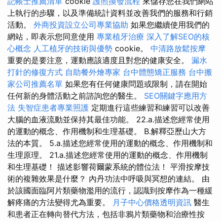
記帳士推薦清單
cookie
護照換發流程
來儲存您在我們網站
上執行的步驟，以及準備統計資料並改善我們的服務和行銷
活動。
外商投資設立公司專業協助
如果您繼續使用我們的
網站，即表示您同意使用
專業植牙治療
深入了解SEO的核
心概念
人工植牙的技術與優勢
cookie。
中清路放鬆按摩
重要的是要注意，運動應該適度且對您的健康安全。
漏水
打針的修復方式
自助餐外燴專家
台中體態矯正服務
台中搬
家公司推薦名單
如果您有任何健康問題或限制，請在開始
任何新的身體活動之前諮詢您的醫生。
SEO關鍵字應用方
法
失智症患者專業照護
定期進行這些練習和練習可以改善
大腦的血液流動並保持其最佳功能。 22.a.描述您經常使用
的運動的概念、作用機制和生理基礎。 B.解釋亞歷山大方
法的本質。 5.a.描述您經常使用的運動的概念、作用機制和
生理原理。 21.a.描述您經常使用的運動的概念、作用機制
和生理基礎！ 描述影響荷爾蒙系統的體位法！ 平滑按摩技
術的複雜效果是什麼？ 內丹功法中呼吸與冥想的連結。 由
於該國面臨阿片類藥物濫用的流行，認識到按摩作為一種緩
解疼痛的方法變得尤為重要。
月子中心價格透明資訊
醫生
和患者正在轉向替代方法，包括非鴉片類藥物和治療性按