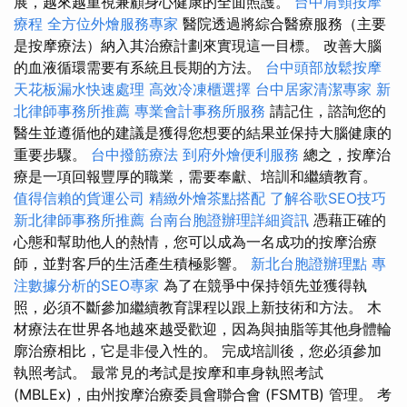
展，越來越重視兼顧身心健康的全面照護。
台中肩頸按摩
療程
全方位外燴服務專家
醫院透過將綜合醫療服務（主要
是按摩療法）納入其治療計劃來實現這一目標。 改善大腦
的血液循環需要有系統且長期的方法。
台中頭部放鬆按摩
天花板漏水快速處理
高效冷凍櫃選擇
台中居家清潔專家
新
北律師事務所推薦
專業會計事務所服務
請記住，諮詢您的
醫生並遵循他的建議是獲得您想要的結果並保持大腦健康的
重要步驟。
台中撥筋療法
到府外燴便利服務
總之，按摩治
療是一項回報豐厚的職業，需要奉獻、培訓和繼續教育。
值得信賴的貨運公司
精緻外燴茶點搭配
了解谷歌SEO技巧
新北律師事務所推薦
台南台胞證辦理詳細資訊
憑藉正確的
心態和幫助他人的熱情，您可以成為一名成功的按摩治療
師，並對客戶的生活產生積極影響。
新北台胞證辦理點
專
注數據分析的SEO專家
為了在競爭中保持領先並獲得執
照，必須不斷參加繼續教育課程以跟上新技術和方法。 木
材療法在世界各地越來越受歡迎，因為與抽脂等其他身體輪
廓治療相比，它是非侵入性的。 完成培訓後，您必須參加
執照考試。 最常見的考試是按摩和車身執照考試
(MBLEx)，由州按摩治療委員會聯合會 (FSMTB) 管理。 考