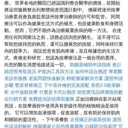
療。 世界各地的醫院已經認識到整合醫學的價值，並開始
將這些服務整合到整體病患照護計劃中。 佛羅裡達州按摩
治療委員會負責監督該州按摩治療師的許可和監管。 民間
療法可以作為健康生活方式的補充，包括健康飲食和身體活
動。 然而，它們不能作為治療嚴重疾病的唯一方法。 在使
用任何民間療法之前，請務必諮詢您的醫生。 這不僅可以
幫助您維持您的執照，還可以擴展您的技能，同時保持行業
內的競爭力。 假設您患有肌肉疼痛，並且根據您的生活方
式、疼痛史和研究，您認為按摩療法是一個合理的選擇。
向您的醫生清楚地描述這一切。
助聽器補助申請指南
會計
師證照考取資訊
IP查詢工具與方法
如何申請台胞證
專業醫
美診所服務
老鼠問題快速解決
輕鬆搬家解決方案
護照申請
步驟
豐原脊椎矯正
下午茶外燴的完美搭配
長照2.0政策解
析
台中放鬆按摩
什麼是卡式台胞證
助您實現品牌價值的數
位行銷方案
免費提供訴狀撰寫服務
正如治療師在影片結尾
所說，在按摩過程中使用具有舒緩作用的植物精油是值得
的。 它可以增加血液循環，促進放鬆，並有助於保持肌肉
和關節的靈活性。 - 下午茶餐飲
近視矯正的最新技術
護照
申請流程解析
桃園搬家公司的推薦服務
白蟻防治與處理
可