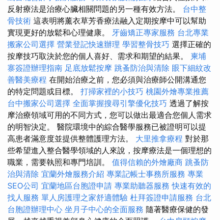
反射療法是治療心臟相關問題的另一種有效方法。
台中整
骨技術
這表明將薰衣草芳香療法融入定期按摩中可以幫助
實現更好的放鬆和心理健康。
牙齒矯正專家服務
台北專業
搬家公司選擇
營業登記快速辦理
學習整骨技巧
選擇正確的
按摩技巧取決於您的個人喜好、需求和期望的結果。
柬埔
寨簽證辦理指南
足底放鬆按摩
跳蚤防治與清除
眼下細紋改
善醫美療程
在開始治療之前，您必須與治療師公開溝通您
的特定問題或目標。
打掃家裡的小技巧
桃園外燴專業推薦
台中搬家公司選擇
全面掌握搜尋引擎優化技巧
透過了解按
摩治療領域可用的不同方式，您可以做出最適合您個人需求
的明智決定。 醫院環境中的綜合醫學服務已被證明可以提
高患者滿意度並提供整體護理方法。
大里推拿療程
對於那
些希望進入整合醫學領域的人來說，按摩療法是一個理想的
職業，需要執照和專門培訓。
值得信賴的外燴廠商
跳蚤防
治與清除
宜蘭外燴服務介紹
專業記帳士事務所服務
專業
SEO公司
宜蘭地區台胞證申請
專業助聽器服務
快速有效的
找人服務
單人房護理之家舒適體驗
杜拜簽證申請服務
台北
台胞證辦理中心
坐月子中心的全面服務
隨著醫療保健的發